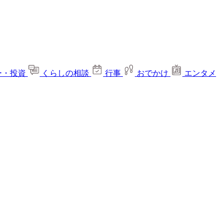
ー・投資
くらしの相談
行事
おでかけ
エンタメ