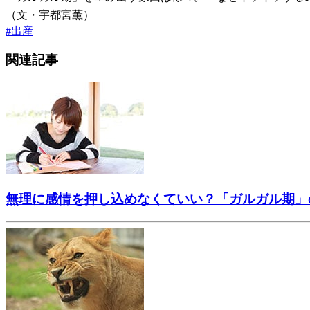
（文・宇都宮薫）
#
出産
関連記事
無理に感情を押し込めなくていい？「ガルガル期」