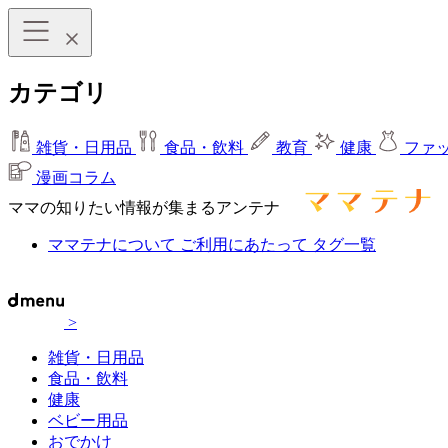
カテゴリ
雑貨・日用品
食品・飲料
教育
健康
ファ
漫画コラム
ママの知りたい情報が集まるアンテナ
ママテナについて
ご利用にあたって
タグ一覧
>
雑貨・日用品
食品・飲料
健康
ベビー用品
おでかけ