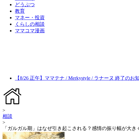
どうぶつ
教育
マネー・投資
くらしの相談
ママコマ漫画
【8/26 正午】ママテナ / Merkystyle / ラナーヌ 終了の
>
相談
>
「ガルガル期」はなぜ引き起こされる？感情の振り幅が大き