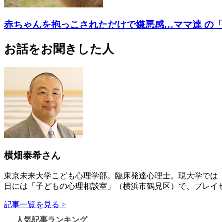
赤ちゃんを抱っこされただけで嫌悪感…ママ達 の
お話をお聞きした人
横畑泰希さん
東京未来大学こども心理学部。臨床発達心理士。現大学では
日には「子どもの心理相談室」（横浜市鶴見区）で、プレイ
記事一覧を見る >
人気記事ランキング