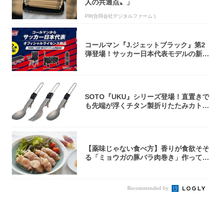
人の共通点〟」
PR(合同会社デジタルファーム )
コールマン『J.ジェットブラック』第2
弾登場！サッカー日本代表モデルの新作
5アイ...
SOTO『UKU』シリーズ登場！直置きで
も先端が浮くチタン製折りたたみカトラ
リー
【薬味じゃない食べ方】香りが食欲そそ
る「ミョウガの豚バラ肉巻き」作ってみ
た！辛み...
Recommended by