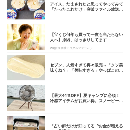
アイス、だまされたと思ってやってみて
「たったこれだけ」突破ファイル放送で
大注目！...
【宝くじ何年も買って一度も当たらない
人へ】原因、はっきりしてます
PR(合同会社デジタルファーム )
セブン、人気すぎて再々販売→「クソ美
味くね？」「美味すぎる」やっぱこのク
オリティ...
【最大44％OFF】夏キャンプに必須！
冷感アイテムがお買い得。スノーピー
ク・ロゴ...
「占い師だけが知ってる〝お金が増える