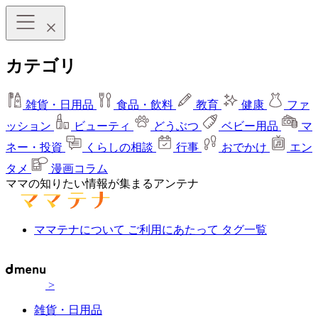
カテゴリ
雑貨・日用品
食品・飲料
教育
健康
ファ
ッション
ビューティ
どうぶつ
ベビー用品
マ
ネー・投資
くらしの相談
行事
おでかけ
エン
タメ
漫画コラム
ママの知りたい情報が集まるアンテナ
ママテナについて
ご利用にあたって
タグ一覧
>
雑貨・日用品