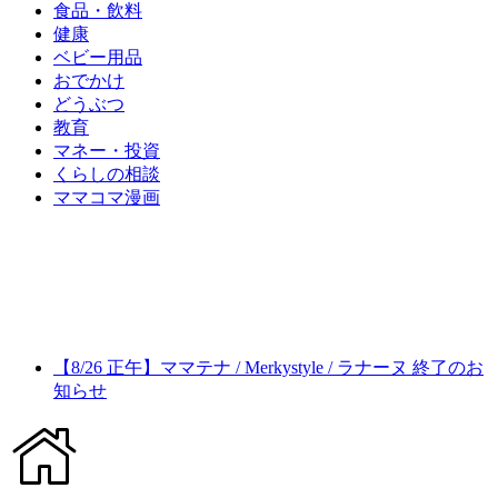
食品・飲料
健康
ベビー用品
おでかけ
どうぶつ
教育
マネー・投資
くらしの相談
ママコマ漫画
【8/26 正午】ママテナ / Merkystyle / ラナーヌ 終了のお
知らせ