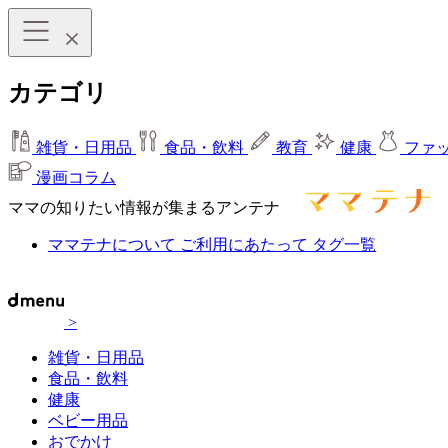
カテゴリ
雑貨・日用品
食品・飲料
教育
健康
ファ
漫画コラム
ママの知りたい情報が集まるアンテナ
ママテナについて
ご利用にあたって
タグ一覧
>
雑貨・日用品
食品・飲料
健康
ベビー用品
おでかけ