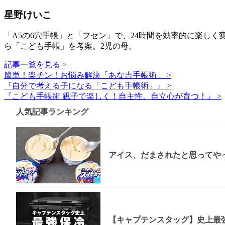
星野けいこ
「A5の6穴手帳」と「フセン」で、24時間を効率的に楽し
ら「こども手帳」を考案。2児の母。
記事一覧を見る >
簡単！楽チン！お悩み解決「あな吉手帳術」 >
『自分で考える子になる「こども手帳術」』 >
『こども手帳術 親子で楽しく！自主性、自立心が育つ！』 >
人気記事ランキング
アイス、だまされたと思ってやっ
【キャプテンスタッグ】史上最強