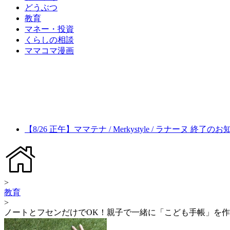
どうぶつ
教育
マネー・投資
くらしの相談
ママコマ漫画
【8/26 正午】ママテナ / Merkystyle / ラナーヌ 終了の
>
教育
>
ノートとフセンだけでOK！親子で一緒に「こども手帳」を