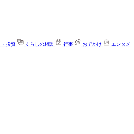
ー・投資
くらしの相談
行事
おでかけ
エンタメ