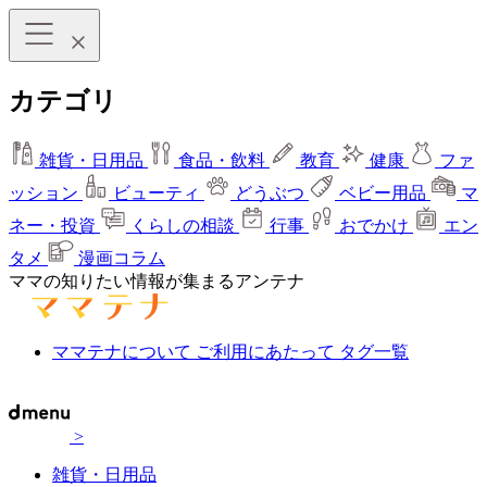
カテゴリ
雑貨・日用品
食品・飲料
教育
健康
ファ
ッション
ビューティ
どうぶつ
ベビー用品
マ
ネー・投資
くらしの相談
行事
おでかけ
エン
タメ
漫画コラム
ママの知りたい情報が集まるアンテナ
ママテナについて
ご利用にあたって
タグ一覧
>
雑貨・日用品