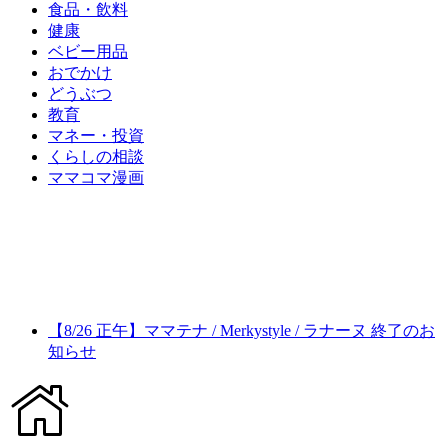
食品・飲料
健康
ベビー用品
おでかけ
どうぶつ
教育
マネー・投資
くらしの相談
ママコマ漫画
【8/26 正午】ママテナ / Merkystyle / ラナーヌ 終了のお
知らせ