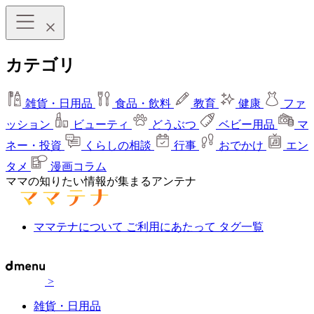
カテゴリ
雑貨・日用品
食品・飲料
教育
健康
ファ
ッション
ビューティ
どうぶつ
ベビー用品
マ
ネー・投資
くらしの相談
行事
おでかけ
エン
タメ
漫画コラム
ママの知りたい情報が集まるアンテナ
ママテナについて
ご利用にあたって
タグ一覧
>
雑貨・日用品