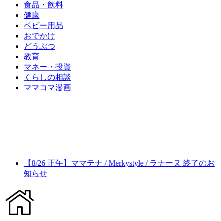
食品・飲料
健康
ベビー用品
おでかけ
どうぶつ
教育
マネー・投資
くらしの相談
ママコマ漫画
【8/26 正午】ママテナ / Merkystyle / ラナーヌ 終了のお
知らせ