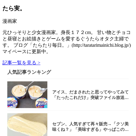
たら実。
漫画家
元ひっそりと少女漫画家。身長１７２cm。 甘い物とチョコ
と昼寝とお絵描きとゲームを愛するぐうたらオタク主婦で
す。 ブログ「たらたり毎日。」(http://taratarimainichi.blog.jp/)
マイペースに更新中。
記事一覧を見る >
人気記事ランキング
アイス、だまされたと思ってやってみて
「たったこれだけ」突破ファイル放送で
大注目！...
セブン、人気すぎて再々販売→「クソ美
味くね？」「美味すぎる」やっぱこのク
オリティ...