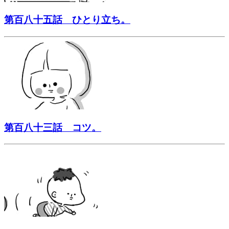
第百八十五話 ひとり立ち。
第百八十三話 コツ。