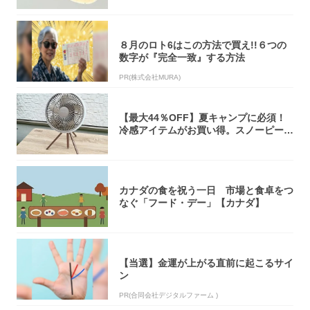
８月のロト6はこの方法で買え!!６つの
数字が『完全一致』する方法
PR(株式会社MURA)
【最大44％OFF】夏キャンプに必須！
冷感アイテムがお買い得。スノーピー
ク・ロゴ...
カナダの食を祝う一日 市場と食卓をつ
なぐ「フード・デー」【カナダ】
【当選】金運が上がる直前に起こるサイ
ン
PR(合同会社デジタルファーム )