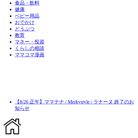
食品・飲料
健康
ベビー用品
おでかけ
どうぶつ
教育
マネー・投資
くらしの相談
ママコマ漫画
【8/26 正午】ママテナ / Merkystyle / ラナーヌ 終了のお
知らせ