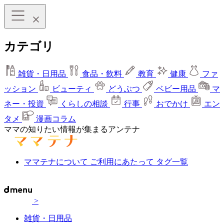
カテゴリ
雑貨・日用品
食品・飲料
教育
健康
ファ
ッション
ビューティ
どうぶつ
ベビー用品
マ
ネー・投資
くらしの相談
行事
おでかけ
エン
タメ
漫画コラム
ママの知りたい情報が集まるアンテナ
ママテナについて
ご利用にあたって
タグ一覧
>
雑貨・日用品