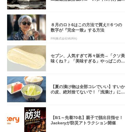
焚き火台
８月のロト6はこの方法で買え!!６つの
数字が『完全一致』する方法
PR(株式会社MURA)
セブン、人気すぎて再々販売→「クソ美
味くね？」「美味すぎる」やっぱこのク
オリティ...
【夏の漬け物は全部コレでいい】すいか
の皮、絶対捨てないで！「浅漬け」にす
れば無限...
【8/1～先着70名】親子で脱出目指せ！
Jackeryが防災アトラクション開催