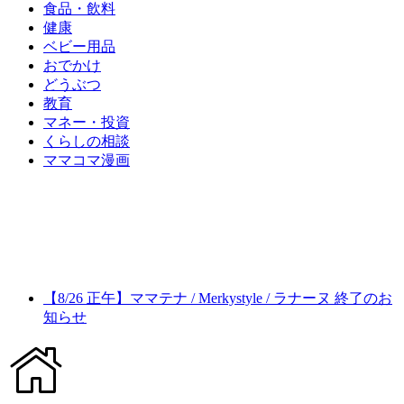
食品・飲料
健康
ベビー用品
おでかけ
どうぶつ
教育
マネー・投資
くらしの相談
ママコマ漫画
【8/26 正午】ママテナ / Merkystyle / ラナーヌ 終了のお
知らせ