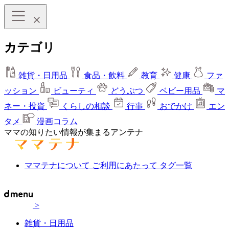
カテゴリ
雑貨・日用品
食品・飲料
教育
健康
ファ
ッション
ビューティ
どうぶつ
ベビー用品
マ
ネー・投資
くらしの相談
行事
おでかけ
エン
タメ
漫画コラム
ママの知りたい情報が集まるアンテナ
ママテナについて
ご利用にあたって
タグ一覧
>
雑貨・日用品