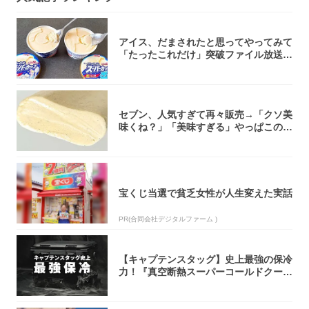
アイス、だまされたと思ってやってみて
「たったこれだけ」突破ファイル放送で
大注目！...
セブン、人気すぎて再々販売→「クソ美
味くね？」「美味すぎる」やっぱこのク
オリティ...
宝くじ当選で貧乏女性が人生変えた実話
PR(合同会社デジタルファーム )
【キャプテンスタッグ】史上最強の保冷
力！『真空断熱スーパーコールドクーラ
ーボック...