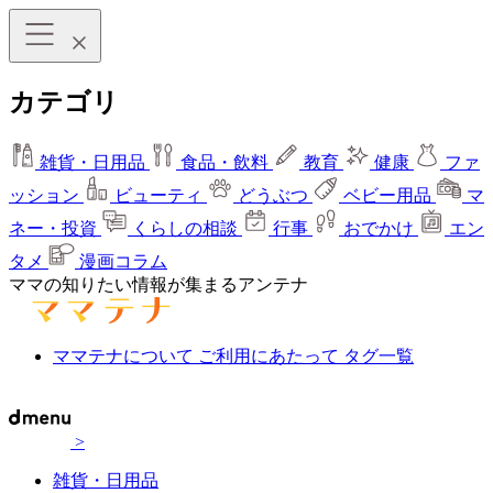
カテゴリ
雑貨・日用品
食品・飲料
教育
健康
ファ
ッション
ビューティ
どうぶつ
ベビー用品
マ
ネー・投資
くらしの相談
行事
おでかけ
エン
タメ
漫画コラム
ママの知りたい情報が集まるアンテナ
ママテナについて
ご利用にあたって
タグ一覧
>
雑貨・日用品