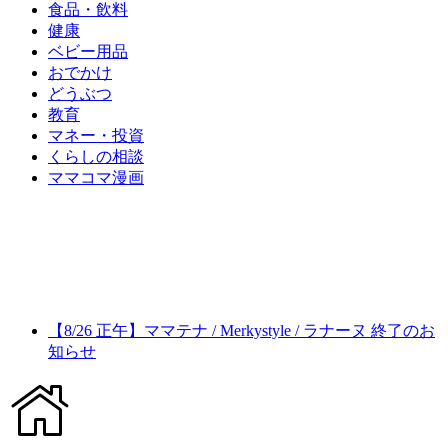
食品・飲料
健康
ベビー用品
おでかけ
どうぶつ
教育
マネー・投資
くらしの相談
ママコマ漫画
【8/26 正午】ママテナ / Merkystyle / ラナーヌ 終了のお
知らせ