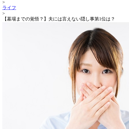
>
ライフ
>
【墓場までの覚悟？】夫には言えない隠し事第1位は？