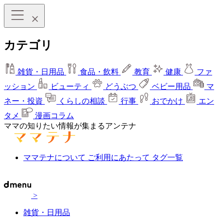
カテゴリ
雑貨・日用品
食品・飲料
教育
健康
ファ
ッション
ビューティ
どうぶつ
ベビー用品
マ
ネー・投資
くらしの相談
行事
おでかけ
エン
タメ
漫画コラム
ママの知りたい情報が集まるアンテナ
ママテナについて
ご利用にあたって
タグ一覧
>
雑貨・日用品