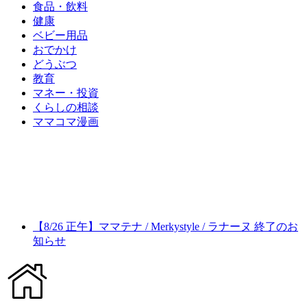
食品・飲料
健康
ベビー用品
おでかけ
どうぶつ
教育
マネー・投資
くらしの相談
ママコマ漫画
【8/26 正午】ママテナ / Merkystyle / ラナーヌ 終了のお
知らせ