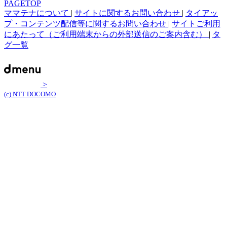
PAGETOP
ママテナについて
|
サイトに関するお問い合わせ
|
タイアッ
プ・コンテンツ配信等に関するお問い合わせ
|
サイトご利用
にあたって（ご利用端末からの外部送信のご案内含む）
|
タ
グ一覧
>
(c) NTT DOCOMO