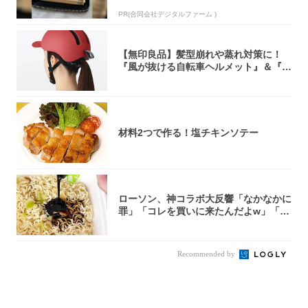
PR(合同会社デジタルファーム )
【無印良品】髪型崩れや蒸れ対策に！
『風が抜ける自転車ヘルメット』＆『2
0型自転車...
材料2つで作る！塩チキンソテー
ローソン、神コラボ大反響「なかなかに
罪」「コレを買いに来たんだよw」「３
件まわっ...
Recommended by