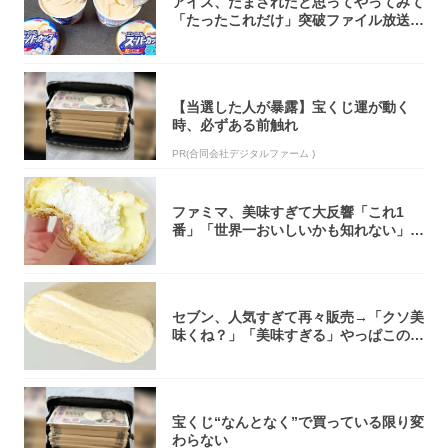
アイス、だまされたと思ってやってみて
「たったこれだけ」突破ファイル放送で
大注目！...
【当選した人が暴露】宝くじ運が動く
時、必ずある前触れ
PR(合同会社デジタルファーム )
ファミマ、美味すぎて大反響「これ1
番」「世界一おいしいかも知れない」
「飲めそう」
セブン、人気すぎて再々販売→「クソ美
味くね？」「美味すぎる」やっぱこのク
オリティ...
宝くじ“なんとなく”で買っている限り変
わらない