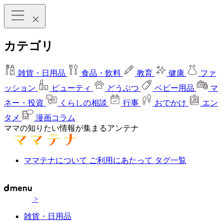
カテゴリ
雑貨・日用品
食品・飲料
教育
健康
ファ
ッション
ビューティ
どうぶつ
ベビー用品
マ
ネー・投資
くらしの相談
行事
おでかけ
エン
タメ
漫画コラム
ママの知りたい情報が集まるアンテナ
ママテナについて
ご利用にあたって
タグ一覧
>
雑貨・日用品