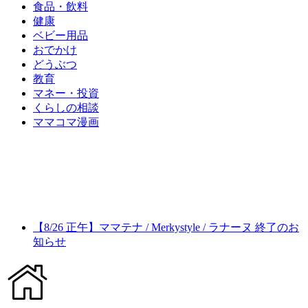
食品・飲料
健康
ベビー用品
おでかけ
どうぶつ
教育
マネー・投資
くらしの相談
ママコマ漫画
【8/26 正午】ママテナ / Merkystyle / ラナーヌ 終了のお
知らせ