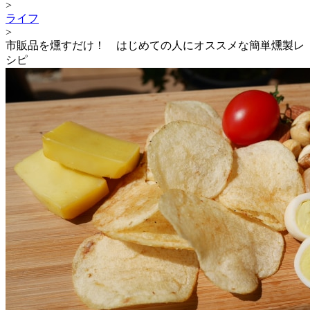
>
ライフ
>
市販品を燻すだけ！ はじめての人にオススメな簡単燻製レ
シピ