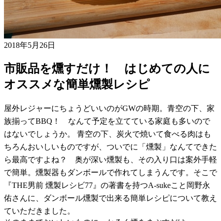
2018年5月26日
市販品を燻すだけ！ はじめての人に
オススメな簡単燻製レシピ
屋外レジャーにちょうどいいのがGWの時期。青空の下、家
族揃ってBBQ！ なんて予定を立てている家庭も多いので
はないでしょうか。 青空の下、炭火で焼いて食べる肉はも
ちろんおいしいものですが、ついでに「燻製」なんてできた
ら最高ですよね？ 奥が深い燻製も、その入り口は案外手軽
で簡単。燻製器もダンボールで作れてしまうんです。そこで
『THE男前 燻製レシビ77』の著書を持つA-sukeこと岡野永
佑さんに、ダンボール燻製で出来る簡単レシピについて教え
ていただきました。