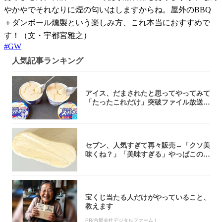
やかやでそれなりに煙の匂いはしますからね。屋外のBBQ
＋ダンボール燻製という楽しみ方、これ本当におすすめで
す！（文・宇都宮雅之）
#
GW
人気記事ランキング
アイス、だまされたと思ってやってみて
「たったこれだけ」突破ファイル放送で
大注目！...
セブン、人気すぎて再々販売→「クソ美
味くね？」「美味すぎる」やっぱこのク
オリティ...
宝くじ当たる人だけがやっていること、
教えます
PR(合同会社デジタルファーム )