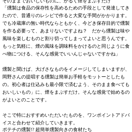
そのままでおいしいものに、かるく煙をまぶすだけ
「燻製は食品の保存性を高めるための手段として発達してき
たので、昔通りのレシピで作ると大変な手間がかかります。
でも冷蔵庫の無い時代ならともかく、今どき保存目的で燻製
を作る必要って、あまりないですよね？ だから燻製は味や
風味を楽しむものと割り切ってしまってよいと思うんです。
もっと気軽に、煙の風味を調味料をかけるのと同じように食
べ物につける、そんな感覚でいいんじゃないですかね」
燻製と聞けば、大げさなものをイメージしてしまいますが、
岡野さんの提唱する燻製は簡単お手軽をモットーとしたも
の。初心者は仕込みも最小限で済むよう、そのまま食べても
おいしいもの」に、煙をまぶすだけ。そんな感覚で始めるの
がよいとのことです。
そこで特におすすめいただいたものを、ワンポイントアドバ
イスと合わせて紹介していきます。
ポテチの燻製!? 超簡単燻製向きの食材たち