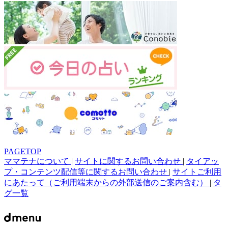
PAGETOP
ママテナについて
|
サイトに関するお問い合わせ
|
タイアッ
プ・コンテンツ配信等に関するお問い合わせ
|
サイトご利用
にあたって（ご利用端末からの外部送信のご案内含む）
|
タ
グ一覧