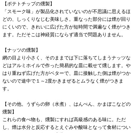
【ポテトチップの燻製】
「スモーク味」が製品化されていないのが不思議に思えるほ
どの、しっくりなじむ美味しさ。重なった部分には煙が回り
にくいので、きれいに広げた方が短時間で満遍なく煙がつき
ます。ただそこは神経質にならず適当で問題ありません。
【ナッツの燻製】
網の目より小さく、そのままでは下に落ちてしまうナッツな
どはアルミホイルで作った簡易的な皿に載せて燻します。や
はり重ねず広げた方がベターで、皿に接触した側は煙がつか
ないので途中で１～2度かきまぜるとムラなく煙がつきま
す。
【その他。うずらの卵（水煮）、はんぺん、かまぼこなどの
燻製】
これらの食べ物も、燻製にすれば高級感のある味に。ただ
し、煙は水分と反応するとえぐみや酸味となって食材につい