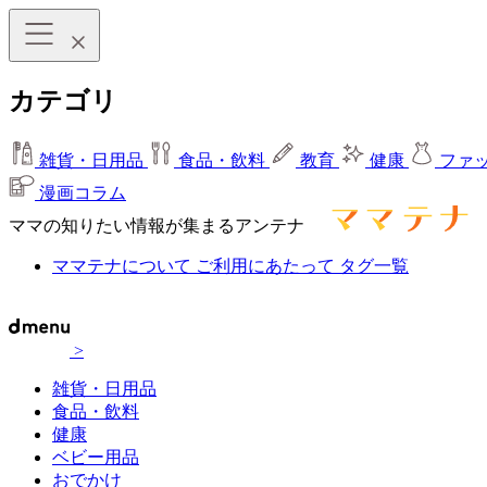
カテゴリ
雑貨・日用品
食品・飲料
教育
健康
ファ
漫画コラム
ママの知りたい情報が集まるアンテナ
ママテナについて
ご利用にあたって
タグ一覧
>
雑貨・日用品
食品・飲料
健康
ベビー用品
おでかけ