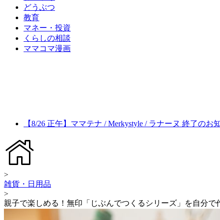
どうぶつ
教育
マネー・投資
くらしの相談
ママコマ漫画
【8/26 正午】ママテナ / Merkystyle / ラナーヌ 終了の
>
雑貨・日用品
>
親子で楽しめる！無印「じぶんでつくるシリーズ」を自分で