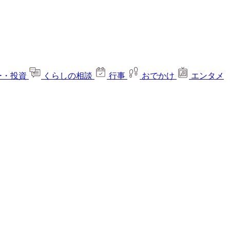
ー・投資
くらしの相談
行事
おでかけ
エンタメ