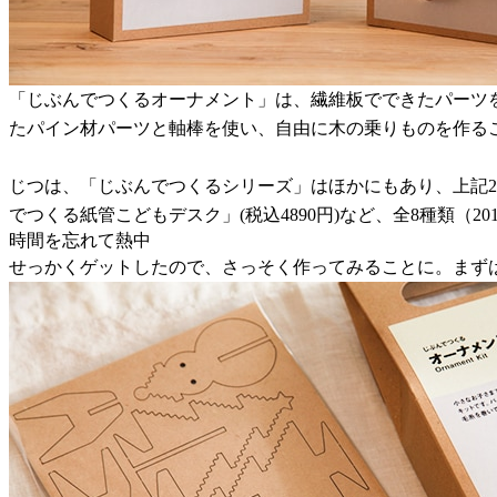
「じぶんでつくるオーナメント」は、繊維板でできたパーツ
たパイン材パーツと軸棒を使い、自由に木の乗りものを作る
じつは、「じぶんでつくるシリーズ」はほかにもあり、上記2つ
でつくる紙管こどもデスク」(税込4890円)など、全8種類（2
時間を忘れて熱中
せっかくゲットしたので、さっそく作ってみることに。まず