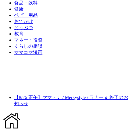
食品・飲料
健康
ベビー用品
おでかけ
どうぶつ
教育
マネー・投資
くらしの相談
ママコマ漫画
【8/26 正午】ママテナ / Merkystyle / ラナーヌ 終了のお
知らせ