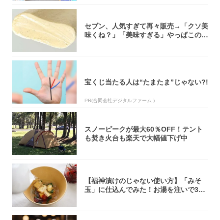
セブン、人気すぎて再々販売→「クソ美
味くね？」「美味すぎる」やっぱこのク
オリティ...
宝くじ当たる人は“たまたま”じゃない?!
PR(合同会社デジタルファーム )
スノーピークが最大60％OFF！テント
も焚き火台も楽天で大幅値下げ中
【福神漬けのじゃない使い方】「みそ
玉」に仕込んでみた！お湯を注いで30
秒で…朝の...