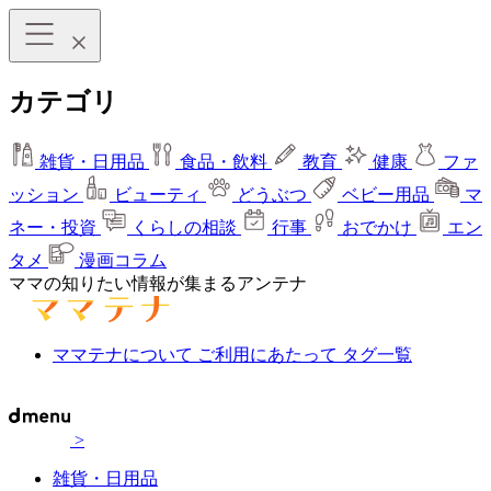
カテゴリ
雑貨・日用品
食品・飲料
教育
健康
ファ
ッション
ビューティ
どうぶつ
ベビー用品
マ
ネー・投資
くらしの相談
行事
おでかけ
エン
タメ
漫画コラム
ママの知りたい情報が集まるアンテナ
ママテナについて
ご利用にあたって
タグ一覧
>
雑貨・日用品