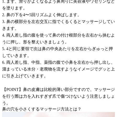
1. まず、滑りがよくなるよう鼻周りに美容液やワセリンなど
を塗ります。
2. 鼻の下を4〜5回リズムよく伸ばします。
3. 鼻の横部分を左右交互に指でくるくるとマッサージしてい
きます。
4. 両人差し指の腹を使って鼻の付け根部分を左右から挟むよ
うに押し、形を整えいきましょう。
5. 4と同じ要領で次は鼻の中央あたりを左右からぎゅっと押
していきます。
6. 両人差し指、中指、薬指の腹で小鼻を左右から押し出し、
溜まっている水分・老廃物を流すようなイメージでグッと上
に引き上げていきます。
【POINT】鼻の皮膚は比較的薄い部分ですので、マッサージ
を行う際は力を入れすぎず爪で傷つけないよう注意しましょ
う。
鼻の穴を小さくするマッサージ方法とは？