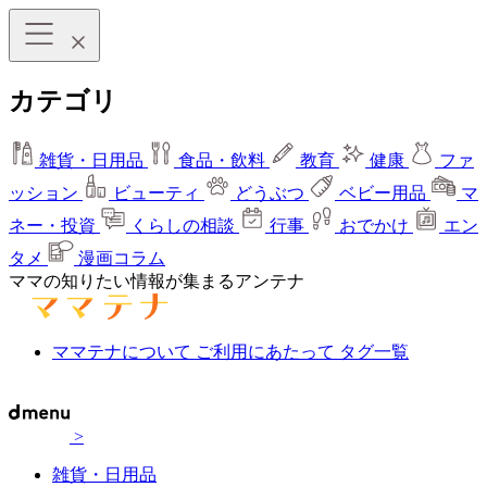
カテゴリ
雑貨・日用品
食品・飲料
教育
健康
ファ
ッション
ビューティ
どうぶつ
ベビー用品
マ
ネー・投資
くらしの相談
行事
おでかけ
エン
タメ
漫画コラム
ママの知りたい情報が集まるアンテナ
ママテナについて
ご利用にあたって
タグ一覧
>
雑貨・日用品