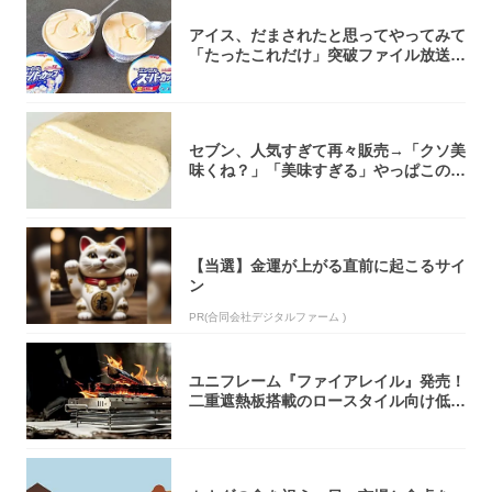
アイス、だまされたと思ってやってみて
「たったこれだけ」突破ファイル放送で
大注目！...
セブン、人気すぎて再々販売→「クソ美
味くね？」「美味すぎる」やっぱこのク
オリティ...
【当選】金運が上がる直前に起こるサイ
ン
PR(合同会社デジタルファーム )
ユニフレーム『ファイアレイル』発売！
二重遮熱板搭載のロースタイル向け低型
焚き火台