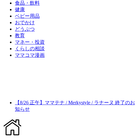
食品・飲料
健康
ベビー用品
おでかけ
どうぶつ
教育
マネー・投資
くらしの相談
ママコマ漫画
【8/26 正午】ママテナ / Merkystyle / ラナーヌ 終了のお
知らせ