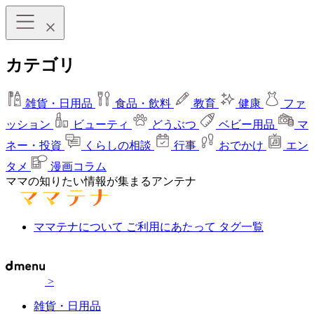
カテゴリ
雑貨・日用品
食品・飲料
教育
健康
ファ
ッション
ビューティ
どうぶつ
ベビー用品
マ
ネー・投資
くらしの相談
行事
おでかけ
エン
タメ
漫画コラム
ママの知りたい情報が集まるアンテナ
ママテナについて
ご利用にあたって
タグ一覧
>
雑貨・日用品