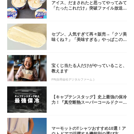
アイス、だまされたと思ってやってみて
「たったこれだけ」突破ファイル放送で
大注目！...
セブン、人気すぎて再々販売→「クソ美
味くね？」「美味すぎる」やっぱこのク
オリティ...
宝くじ当たる人だけがやっていること、
教えます
PR(合同会社デジタルファーム )
【キャプテンスタッグ】史上最強の保冷
力！『真空断熱スーパーコールドクーラ
ーボック...
マーモットのTシャツおすすめ10選！ア
ウトドアで活躍する機能別の選び方