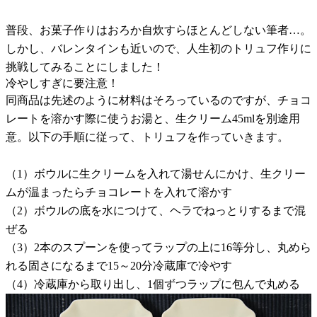
普段、お菓子作りはおろか自炊すらほとんどしない筆者…。
しかし、バレンタインも近いので、人生初のトリュフ作りに
挑戦してみることにしました！
冷やしすぎに要注意！
同商品は先述のように材料はそろっているのですが、チョコ
レートを溶かす際に使うお湯と、生クリーム45mlを別途用
意。以下の手順に従って、トリュフを作っていきます。
（1）ボウルに生クリームを入れて湯せんにかけ、生クリー
ムが温まったらチョコレートを入れて溶かす
（2）ボウルの底を水につけて、ヘラでねっとりするまで混
ぜる
（3）2本のスプーンを使ってラップの上に16等分し、丸めら
れる固さになるまで15～20分冷蔵庫で冷やす
（4）冷蔵庫から取り出し、1個ずつラップに包んで丸める