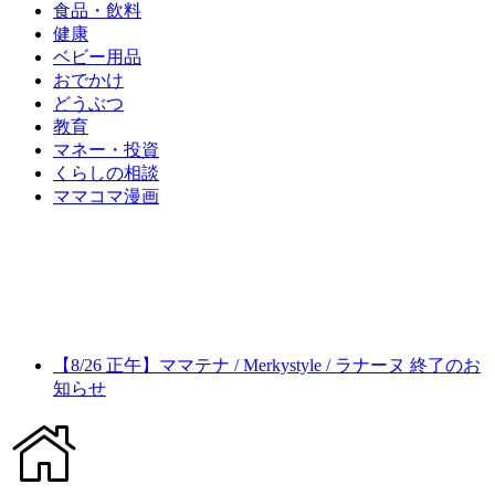
食品・飲料
健康
ベビー用品
おでかけ
どうぶつ
教育
マネー・投資
くらしの相談
ママコマ漫画
【8/26 正午】ママテナ / Merkystyle / ラナーヌ 終了のお
知らせ