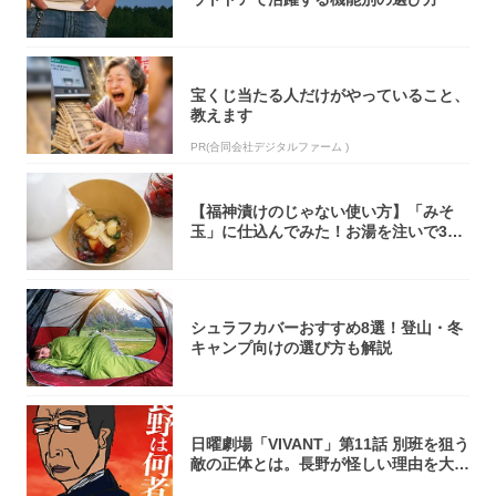
宝くじ当たる人だけがやっていること、
教えます
PR(合同会社デジタルファーム )
【福神漬けのじゃない使い方】「みそ
玉」に仕込んでみた！お湯を注いで30
秒で…朝の...
シュラフカバーおすすめ8選！登山・冬
キャンプ向けの選び方も解説
日曜劇場「VIVANT」第11話 別班を狙う
敵の正体とは。長野が怪しい理由を大
考...