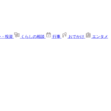
ー・投資
くらしの相談
行事
おでかけ
エンタメ