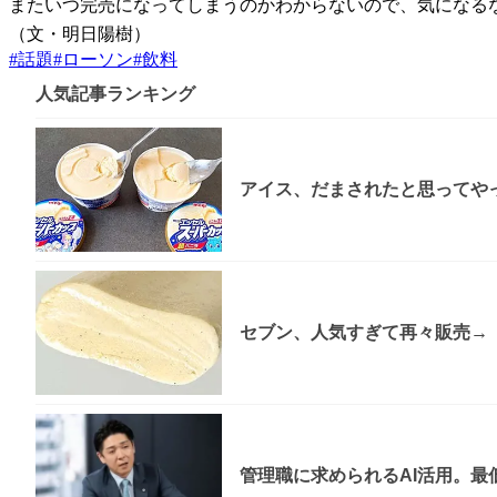
またいつ完売になってしまうのかわからないので、気になるな
（文・明日陽樹）
#
話題
#
ローソン
#
飲料
人気記事ランキング
アイス、だまされたと思ってやっ
セブン、人気すぎて再々販売→「
管理職に求められるAI活用。最