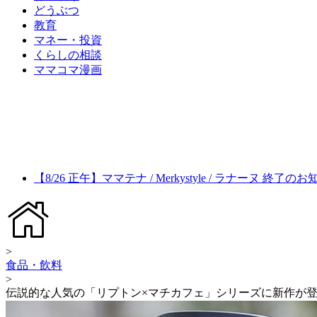
どうぶつ
教育
マネー・投資
くらしの相談
ママコマ漫画
【8/26 正午】ママテナ / Merkystyle / ラナーヌ 終了の
>
食品・飲料
>
伝説的な人気の「リプトン×マチカフェ」シリーズに新作が