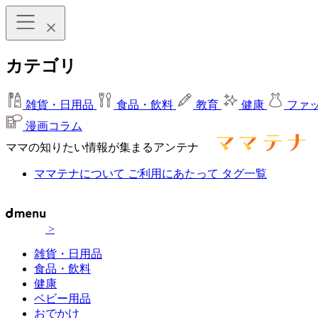
カテゴリ
雑貨・日用品
食品・飲料
教育
健康
ファ
漫画コラム
ママの知りたい情報が集まるアンテナ
ママテナについて
ご利用にあたって
タグ一覧
>
雑貨・日用品
食品・飲料
健康
ベビー用品
おでかけ