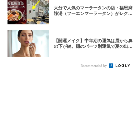
大分で人気のマーラータンの店・福恩麻
辣湯（フーエンマーラータン）がレクト
に広島初...
【開運メイク】中年期の運気は眉から鼻
の下が鍵。顔のパーツ別運気で夏の出会
いを引き...
Recommended by