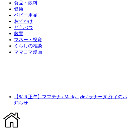
食品・飲料
健康
ベビー用品
おでかけ
どうぶつ
教育
マネー・投資
くらしの相談
ママコマ漫画
【8/26 正午】ママテナ / Merkystyle / ラナーヌ 終了のお
知らせ