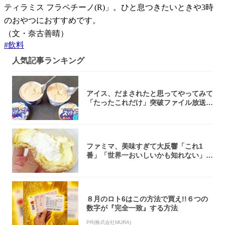
ティラミス フラペチーノ(R)」。ひと息つきたいときや3時
のおやつにおすすめです。
（文・奈古善晴）
#
飲料
人気記事ランキング
アイス、だまされたと思ってやってみて
「たったこれだけ」突破ファイル放送で
大注目！...
ファミマ、美味すぎて大反響「これ1
番」「世界一おいしいかも知れない」
「飲めそう」
８月のロト6はこの方法で買え!!６つの
数字が『完全一致』する方法
PR(株式会社MURA)