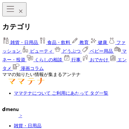
カテゴリ
雑貨・日用品
食品・飲料
教育
健康
ファ
ッション
ビューティ
どうぶつ
ベビー用品
マ
ネー・投資
くらしの相談
行事
おでかけ
エン
タメ
漫画コラム
ママの知りたい情報が集まるアンテナ
ママテナについて
ご利用にあたって
タグ一覧
>
雑貨・日用品