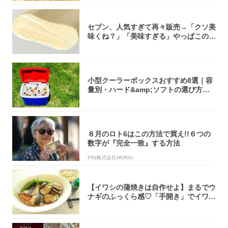
セブン、人気すぎて再々販売→「クソ美
味くね？」「美味すぎる」やっぱこのク
オリティ...
小型クーラーボックスおすすめ8選｜容
量別・ハード&amp;ソフトの選び方【2
02...
８月のロト6はこの方法で買え!!６つの
数字が『完全一致』する方法
PR(株式会社MURA)
【イワシの蒲焼きは自作せよ】まるでウ
ナギのふっくら感♡「手開き」でイワシ
さばいて...