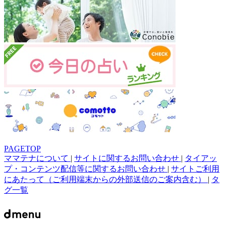
PAGETOP
ママテナについて
|
サイトに関するお問い合わせ
|
タイアッ
プ・コンテンツ配信等に関するお問い合わせ
|
サイトご利用
にあたって（ご利用端末からの外部送信のご案内含む）
|
タ
グ一覧