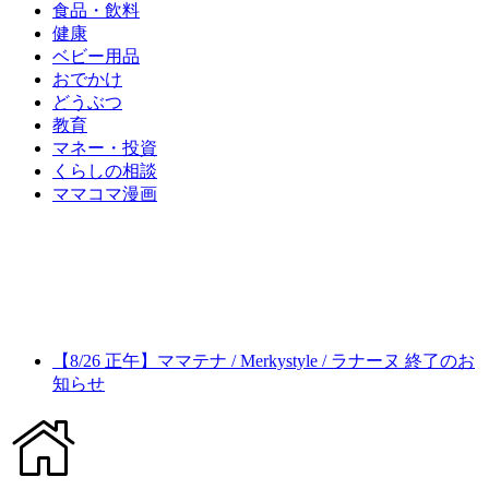
食品・飲料
健康
ベビー用品
おでかけ
どうぶつ
教育
マネー・投資
くらしの相談
ママコマ漫画
【8/26 正午】ママテナ / Merkystyle / ラナーヌ 終了のお
知らせ