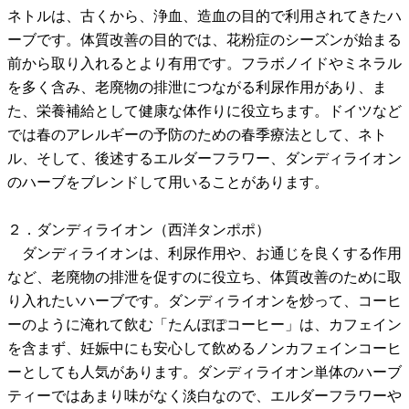
ネトルは、古くから、浄血、造血の目的で利用されてきたハ
ーブです。体質改善の目的では、花粉症のシーズンが始まる
前から取り入れるとより有用です。フラボノイドやミネラル
を多く含み、老廃物の排泄につながる利尿作用があり、ま
た、栄養補給として健康な体作りに役立ちます。ドイツなど
では春のアレルギーの予防のための春季療法として、ネト
ル、そして、後述するエルダーフラワー、ダンディライオン
のハーブをブレンドして用いることがあります。
２．ダンディライオン（西洋タンポポ）
ダンディライオンは、利尿作用や、お通じを良くする作用
など、老廃物の排泄を促すのに役立ち、体質改善のために取
り入れたいハーブです。ダンディライオンを炒って、コーヒ
ーのように淹れて飲む「たんぽぽコーヒー」は、カフェイン
を含まず、妊娠中にも安心して飲めるノンカフェインコーヒ
ーとしても人気があります。ダンディライオン単体のハーブ
ティーではあまり味がなく淡白なので、エルダーフラワーや