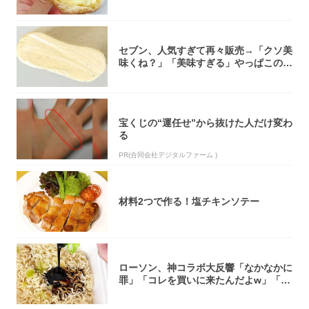
「飲めそう」
セブン、人気すぎて再々販売→「クソ美
味くね？」「美味すぎる」やっぱこのク
オリティ...
宝くじの“運任せ”から抜けた人だけ変わ
る
PR(合同会社デジタルファーム )
材料2つで作る！塩チキンソテー
ローソン、神コラボ大反響「なかなかに
罪」「コレを買いに来たんだよw」「３
件まわっ...