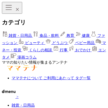
カテゴリ
雑貨・日用品
食品・飲料
教育
健康
ファ
ッション
ビューティ
どうぶつ
ベビー用品
マ
ネー・投資
くらしの相談
行事
おでかけ
エン
タメ
漫画コラム
ママの知りたい情報が集まるアンテナ
ママテナについて
ご利用にあたって
タグ一覧
>
雑貨・日用品