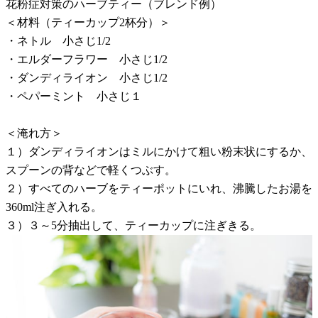
花粉症対策のハーブティー（ブレンド例）
＜材料（ティーカップ2杯分）＞
・ネトル 小さじ1/2
・エルダーフラワー 小さじ1/2
・ダンディライオン 小さじ1/2
・ペパーミント 小さじ１
＜淹れ方＞
１）ダンディライオンはミルにかけて粗い粉末状にするか、
スプーンの背などで軽くつぶす。
２）すべてのハーブをティーポットにいれ、沸騰したお湯を
360ml注ぎ入れる。
３）３～5分抽出して、ティーカップに注ぎきる。