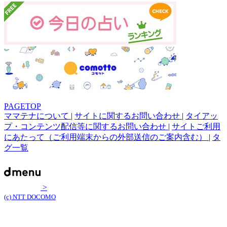
PAGETOP
ママテナについて
|
サイトに関するお問い合わせ
|
タイアッ
プ・コンテンツ配信等に関するお問い合わせ
|
サイトご利用
にあたって（ご利用端末からの外部送信のご案内含む）
|
タ
グ一覧
>
(c) NTT DOCOMO