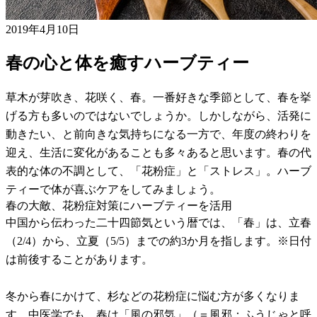
2019年4月10日
春の心と体を癒すハーブティー
草木が芽吹き、花咲く、春。一番好きな季節として、春を挙
げる方も多いのではないでしょうか。しかしながら、活発に
動きたい、と前向きな気持ちになる一方で、年度の終わりを
迎え、生活に変化があることも多々あると思います。春の代
表的な体の不調として、「花粉症」と「ストレス」。ハーブ
ティーで体が喜ぶケアをしてみましょう。
春の大敵、花粉症対策にハーブティーを活用
中国から伝わった二十四節気という暦では、「春」は、立春
（2/4）から、立夏（5/5）までの約3か月を指します。※日付
は前後することがあります。
冬から春にかけて、杉などの花粉症に悩む方が多くなりま
す。中医学でも、春は「風の邪気」（＝風邪：ふうじゃと呼