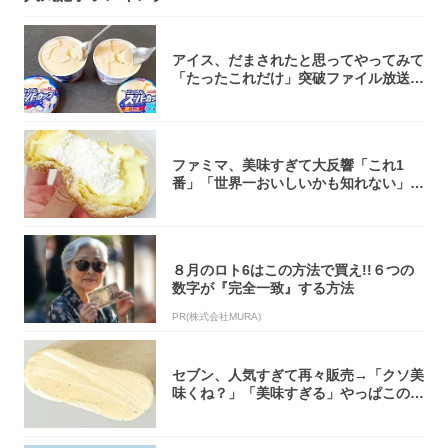
アイス、だまされたと思ってやってみて
「たったこれだけ」突破ファイル放送で
大注目！...
ファミマ、美味すぎて大反響「これ1
番」「世界一おいしいかも知れない」
「飲めそう」
８月のロト6はこの方法で買え!!６つの
数字が『完全一致』する方法
PR(株式会社MURA)
セブン、人気すぎて再々販売→「クソ美
味くね？」「美味すぎる」やっぱこのク
オリティ...