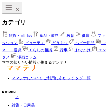
カテゴリ
雑貨・日用品
食品・飲料
教育
健康
ファ
ッション
ビューティ
どうぶつ
ベビー用品
マ
ネー・投資
くらしの相談
行事
おでかけ
エン
タメ
漫画コラム
ママの知りたい情報が集まるアンテナ
ママテナについて
ご利用にあたって
タグ一覧
>
雑貨・日用品