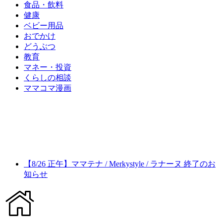
食品・飲料
健康
ベビー用品
おでかけ
どうぶつ
教育
マネー・投資
くらしの相談
ママコマ漫画
【8/26 正午】ママテナ / Merkystyle / ラナーヌ 終了のお
知らせ