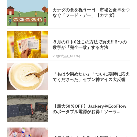
カナダの食を祝う一日 市場と食卓をつ
なぐ「フード・デー」【カナダ】
８月のロト6はこの方法で買え!!６つの
数字が『完全一致』する方法
PR(株式会社MURA)
「もはや崇めたい」「ついに期待に応え
てくださった」セブン神アイス大反響
【最大50％OFF】JackeryやEcoFlow
のポータブル電源がお得！ソーラ...