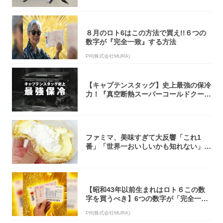
８月のロト6はこの方法で買え!!６つの
数字が『完全一致』する方法
PR(株式会社MURA)
【キャプテンスタッグ】史上最強の保冷
力！『真空断熱スーパーコールドクーラ
ーボック...
ファミマ、美味すぎて大反響「これ1
番」「世界一おいしいかも知れない」
「飲めそう」
【昭和43年以前生まれはロト６この数
字を買うべき】6つの数字が「完全一
致」する方...
PR(株式会社MURA)