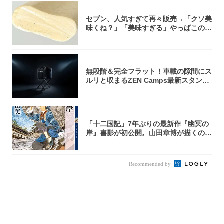
セブン、人気すぎて再々販売→「クソ美
味くね？」「美味すぎる」やっぱこのク
オリティ...
無段階＆完全フラット！車載の隙間にス
ルリと収まるZEN Camps最新スタンド
が...
「十二国記」7年ぶりの最新作『幽冥の
岸』書影が初公開。山田章博が描くのは
謎めいた...
Recommended by