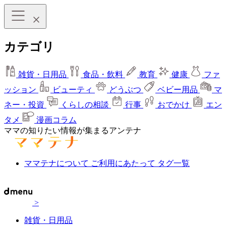
カテゴリ
雑貨・日用品
食品・飲料
教育
健康
ファ
ッション
ビューティ
どうぶつ
ベビー用品
マ
ネー・投資
くらしの相談
行事
おでかけ
エン
タメ
漫画コラム
ママの知りたい情報が集まるアンテナ
ママテナについて
ご利用にあたって
タグ一覧
>
雑貨・日用品