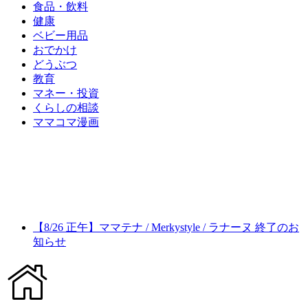
食品・飲料
健康
ベビー用品
おでかけ
どうぶつ
教育
マネー・投資
くらしの相談
ママコマ漫画
【8/26 正午】ママテナ / Merkystyle / ラナーヌ 終了のお
知らせ