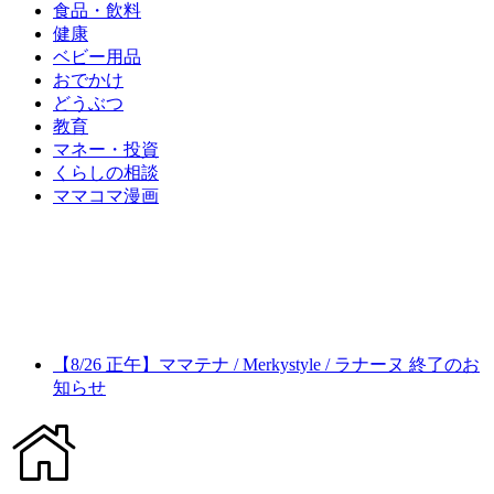
食品・飲料
健康
ベビー用品
おでかけ
どうぶつ
教育
マネー・投資
くらしの相談
ママコマ漫画
【8/26 正午】ママテナ / Merkystyle / ラナーヌ 終了のお
知らせ