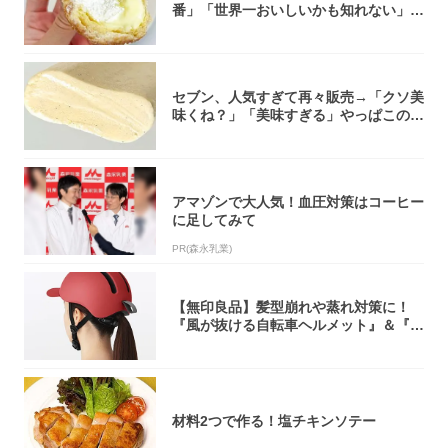
番」「世界一おいしいかも知れない」
「飲めそう」
セブン、人気すぎて再々販売→「クソ美
味くね？」「美味すぎる」やっぱこのク
オリティ...
アマゾンで大人気！血圧対策はコーヒー
に足してみて
PR(森永乳業)
【無印良品】髪型崩れや蒸れ対策に！
『風が抜ける自転車ヘルメット』＆『2
0型自転車...
材料2つで作る！塩チキンソテー