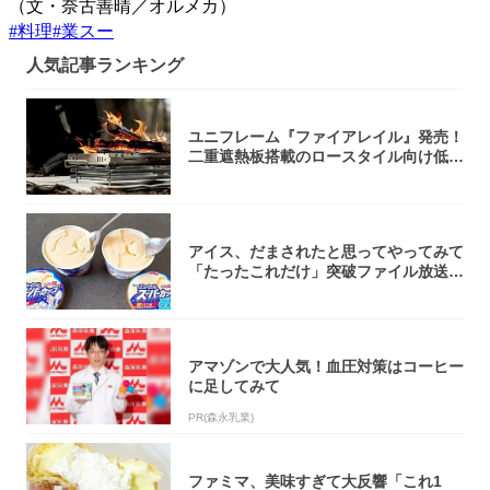
（文・奈古善晴／オルメカ）
#
料理
#
業スー
人気記事ランキング
ユニフレーム『ファイアレイル』発売！
二重遮熱板搭載のロースタイル向け低型
焚き火台
アイス、だまされたと思ってやってみて
「たったこれだけ」突破ファイル放送で
大注目！...
アマゾンで大人気！血圧対策はコーヒー
に足してみて
PR(森永乳業)
ファミマ、美味すぎて大反響「これ1