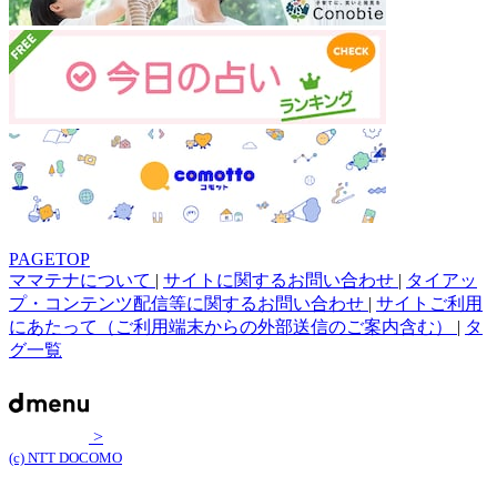
PAGETOP
ママテナについて
|
サイトに関するお問い合わせ
|
タイアッ
プ・コンテンツ配信等に関するお問い合わせ
|
サイトご利用
にあたって（ご利用端末からの外部送信のご案内含む）
|
タ
グ一覧
>
(c) NTT DOCOMO