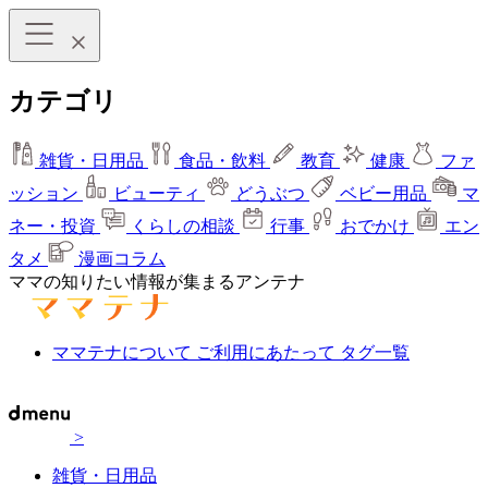
カテゴリ
雑貨・日用品
食品・飲料
教育
健康
ファ
ッション
ビューティ
どうぶつ
ベビー用品
マ
ネー・投資
くらしの相談
行事
おでかけ
エン
タメ
漫画コラム
ママの知りたい情報が集まるアンテナ
ママテナについて
ご利用にあたって
タグ一覧
>
雑貨・日用品