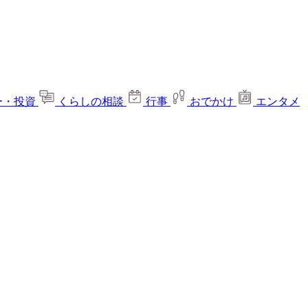
ー・投資
くらしの相談
行事
おでかけ
エンタメ