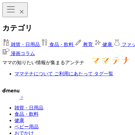
カテゴリ
雑貨・日用品
食品・飲料
教育
健康
ファ
漫画コラム
ママの知りたい情報が集まるアンテナ
ママテナについて
ご利用にあたって
タグ一覧
>
雑貨・日用品
食品・飲料
健康
ベビー用品
おでかけ