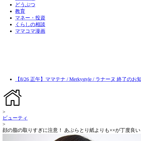
どうぶつ
教育
マネー・投資
くらしの相談
ママコマ漫画
【8/26 正午】ママテナ / Merkystyle / ラナーヌ 終了の
>
ビューティ
>
顔の脂の取りすぎに注意！ あぶらとり紙よりも××が丁度良い