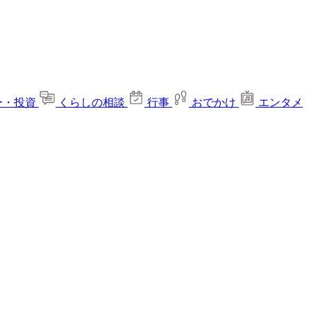
ー・投資
くらしの相談
行事
おでかけ
エンタメ