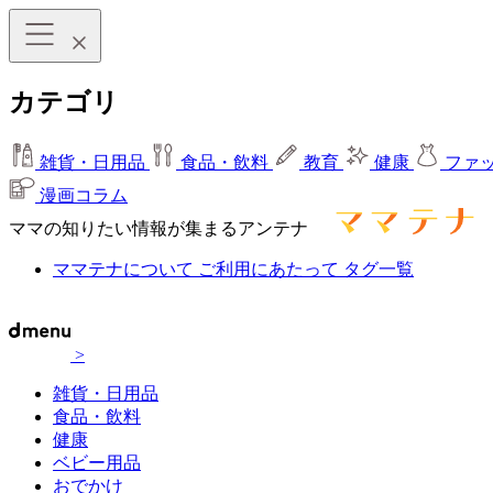
カテゴリ
雑貨・日用品
食品・飲料
教育
健康
ファ
漫画コラム
ママの知りたい情報が集まるアンテナ
ママテナについて
ご利用にあたって
タグ一覧
>
雑貨・日用品
食品・飲料
健康
ベビー用品
おでかけ