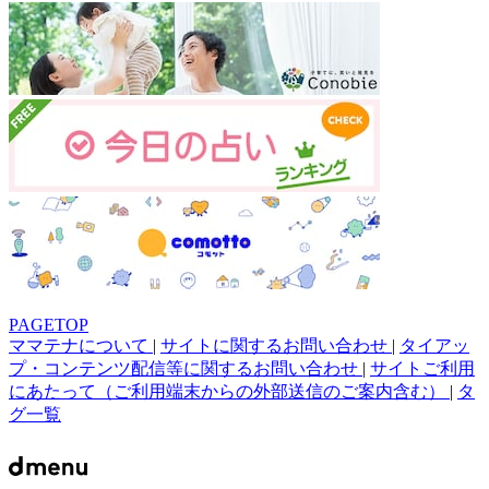
PAGETOP
ママテナについて
|
サイトに関するお問い合わせ
|
タイアッ
プ・コンテンツ配信等に関するお問い合わせ
|
サイトご利用
にあたって（ご利用端末からの外部送信のご案内含む）
|
タ
グ一覧