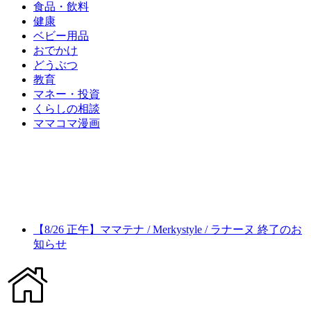
食品・飲料
健康
ベビー用品
おでかけ
どうぶつ
教育
マネー・投資
くらしの相談
ママコマ漫画
【8/26 正午】ママテナ / Merkystyle / ラナーヌ 終了のお
知らせ