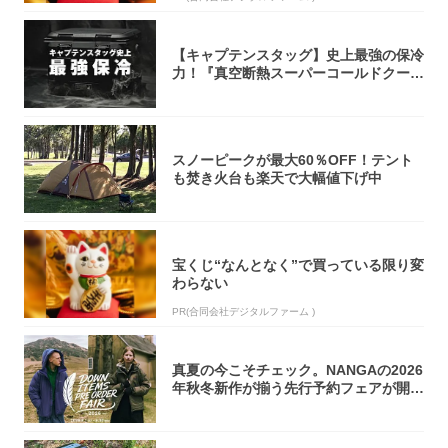
【キャプテンスタッグ】史上最強の保冷
力！『真空断熱スーパーコールドクーラ
ーボック...
スノーピークが最大60％OFF！テント
も焚き火台も楽天で大幅値下げ中
宝くじ“なんとなく”で買っている限り変
わらない
PR(合同会社デジタルファーム )
真夏の今こそチェック。NANGAの2026
年秋冬新作が揃う先行予約フェアが開催
中...