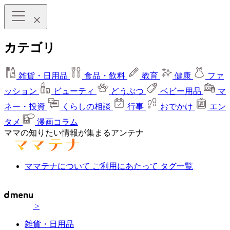
カテゴリ
雑貨・日用品
食品・飲料
教育
健康
ファ
ッション
ビューティ
どうぶつ
ベビー用品
マ
ネー・投資
くらしの相談
行事
おでかけ
エン
タメ
漫画コラム
ママの知りたい情報が集まるアンテナ
ママテナについて
ご利用にあたって
タグ一覧
>
雑貨・日用品