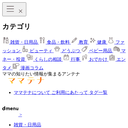
カテゴリ
雑貨・日用品
食品・飲料
教育
健康
ファ
ッション
ビューティ
どうぶつ
ベビー用品
マ
ネー・投資
くらしの相談
行事
おでかけ
エン
タメ
漫画コラム
ママの知りたい情報が集まるアンテナ
ママテナについて
ご利用にあたって
タグ一覧
>
雑貨・日用品