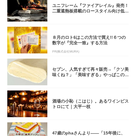
ユニフレーム『ファイアレイル』発売！
二重遮熱板搭載のロースタイル向け低型
焚き火台
８月のロト6はこの方法で買え!!６つの
数字が『完全一致』する方法
PR(株式会社MURA)
セブン、人気すぎて再々販売→「クソ美
味くね？」「美味すぎる」やっぱこのク
オリティ...
酒場の小恥（こはじ）。あるワインビス
トロにて｜大平一枝
47歳のphaさんより――「15年後に、