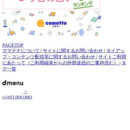
PAGETOP
ママテナについて
|
サイトに関するお問い合わせ
|
タイアッ
プ・コンテンツ配信等に関するお問い合わせ
|
サイトご利用
にあたって（ご利用端末からの外部送信のご案内含む）
|
タ
グ一覧
>
(c) NTT DOCOMO