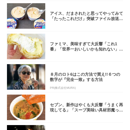
アイス、だまされたと思ってやってみて
「たったこれだけ」突破ファイル放送で
大注目！...
ファミマ、美味すぎて大反響「これ1
番」「世界一おいしいかも知れない」
「飲めそう」
８月のロト6はこの方法で買え!!６つの
数字が『完全一致』する方法
PR(株式会社MURA)
セブン、新作はやくも大反響「うまく再
現してる」「スープ美味い具材邪魔って
くらい美...