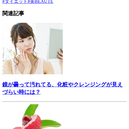
#
ダイエット
#
美BEAUTÉ
関連記事
鏡が曇って汚れてる、化粧やクレンジングが見え
づらい時には？