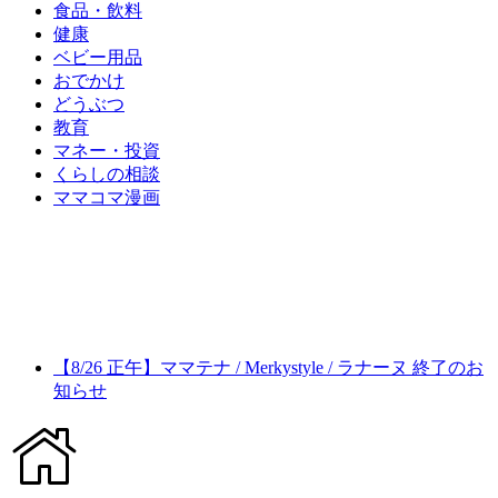
食品・飲料
健康
ベビー用品
おでかけ
どうぶつ
教育
マネー・投資
くらしの相談
ママコマ漫画
【8/26 正午】ママテナ / Merkystyle / ラナーヌ 終了のお
知らせ