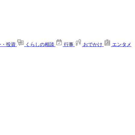
ー・投資
くらしの相談
行事
おでかけ
エンタメ