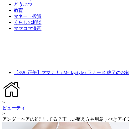
どうぶつ
教育
マネー・投資
くらしの相談
ママコマ漫画
【8/26 正午】ママテナ / Merkystyle / ラナーヌ 終了の
>
ビューティ
>
アンダーヘアの処理してる？正しい整え方や用意すべきアイ