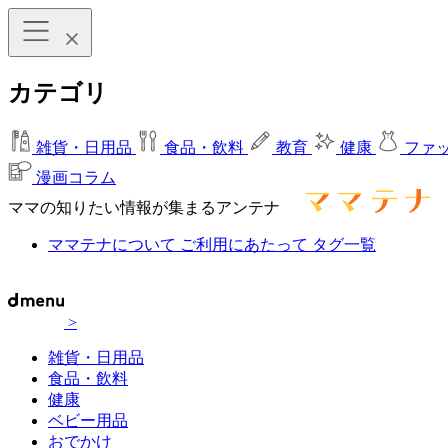
カテゴリ
雑貨・日用品
食品・飲料
教育
健康
ファ
漫画コラム
ママの知りたい情報が集まるアンテナ
ママテナについて
ご利用にあたって
タグ一覧
>
雑貨・日用品
食品・飲料
健康
ベビー用品
おでかけ