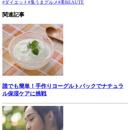
#
ダイエット
#
鬼うまグルメ
#
美BEAUTÉ
関連記事
誰でも簡単！手作りヨーグルトパックでナチュラ
ル保湿ケアに挑戦