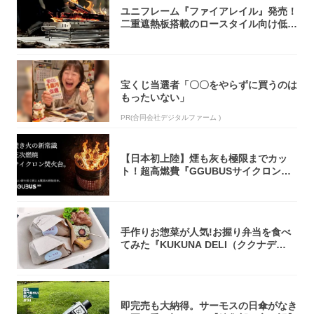
ユニフレーム『ファイアレイル』発売！
二重遮熱板搭載のロースタイル向け低型
焚き火台
宝くじ当選者「〇〇をやらずに買うのは
もったいない」
PR(合同会社デジタルファーム )
【日本初上陸】煙も灰も極限までカッ
ト！超高燃費『GGUBUSサイクロン焚
火台』が...
手作りお惣菜が人気!お握り弁当を食べ
てみた『KUKUNA DELI（ククナデ
リ）...
即完売も大納得。サーモスの日傘がなき