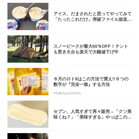
アイス、だまされたと思ってやってみて
「たったこれだけ」突破ファイル放送で
大注目！...
スノーピークが最大60％OFF！テント
も焚き火台も楽天で大幅値下げ中
８月のロト6はこの方法で買え!!６つの
数字が『完全一致』する方法
PR(株式会社MURA)
セブン、人気すぎて再々販売→「クソ美
味くね？」「美味すぎる」やっぱこのク
オリティ...