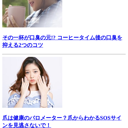
その一杯が口臭の元!? コーヒータイム後の口臭を
抑える2つのコツ
爪は健康のバロメーター？爪からわかるSOSサイ
ンを見逃さないで！