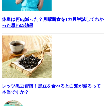
体重は何kg減った？月曜断食を1カ月半試してわか
った思わぬ効果
レッツ黒豆習慣！黒豆を食べると白髪が減るって
本当ですか？