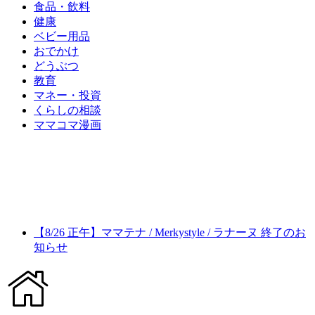
食品・飲料
健康
ベビー用品
おでかけ
どうぶつ
教育
マネー・投資
くらしの相談
ママコマ漫画
【8/26 正午】ママテナ / Merkystyle / ラナーヌ 終了のお
知らせ