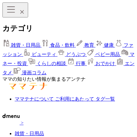
カテゴリ
雑貨・日用品
食品・飲料
教育
健康
ファ
ッション
ビューティ
どうぶつ
ベビー用品
マ
ネー・投資
くらしの相談
行事
おでかけ
エン
タメ
漫画コラム
ママの知りたい情報が集まるアンテナ
ママテナについて
ご利用にあたって
タグ一覧
>
雑貨・日用品