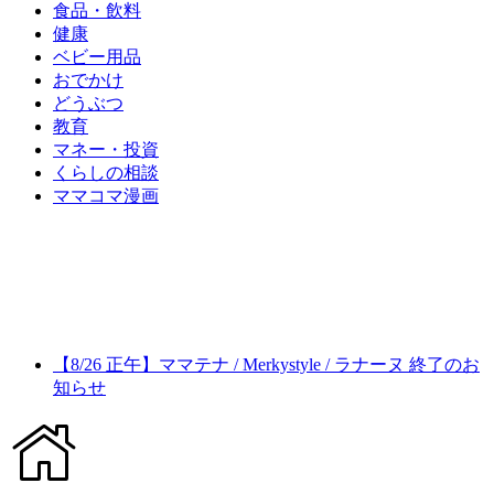
食品・飲料
健康
ベビー用品
おでかけ
どうぶつ
教育
マネー・投資
くらしの相談
ママコマ漫画
【8/26 正午】ママテナ / Merkystyle / ラナーヌ 終了のお
知らせ