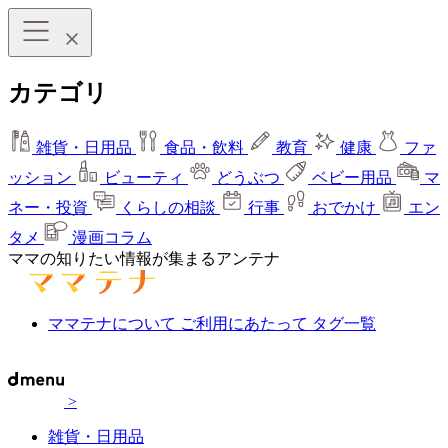
カテゴリ
雑貨・日用品
食品・飲料
教育
健康
ファ
ッション
ビューティ
どうぶつ
ベビー用品
マ
ネー・投資
くらしの相談
行事
おでかけ
エン
タメ
漫画コラム
ママの知りたい情報が集まるアンテナ
ママテナについて
ご利用にあたって
タグ一覧
>
雑貨・日用品