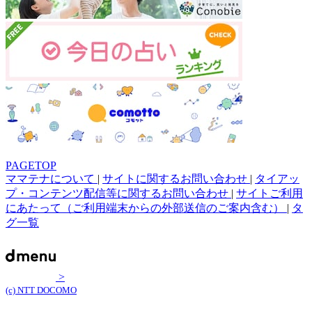
PAGETOP
ママテナについて
|
サイトに関するお問い合わせ
|
タイアッ
プ・コンテンツ配信等に関するお問い合わせ
|
サイトご利用
にあたって（ご利用端末からの外部送信のご案内含む）
|
タ
グ一覧
>
(c) NTT DOCOMO