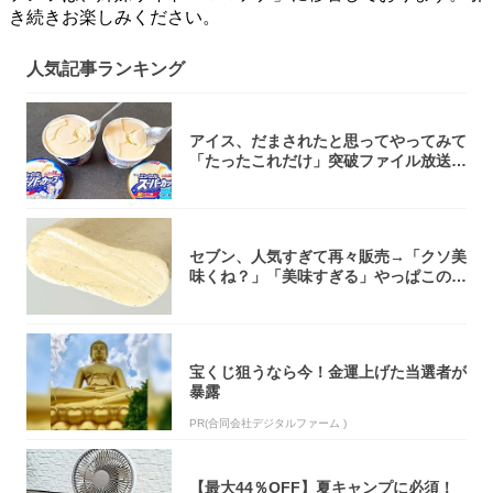
き続きお楽しみください。
人気記事ランキング
アイス、だまされたと思ってやってみて
「たったこれだけ」突破ファイル放送で
大注目！...
セブン、人気すぎて再々販売→「クソ美
味くね？」「美味すぎる」やっぱこのク
オリティ...
宝くじ狙うなら今！金運上げた当選者が
暴露
PR(合同会社デジタルファーム )
【最大44％OFF】夏キャンプに必須！