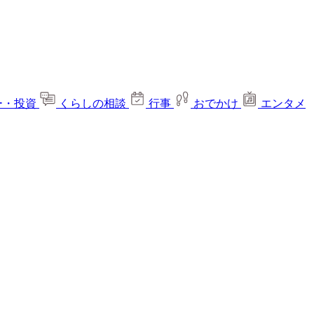
ー・投資
くらしの相談
行事
おでかけ
エンタメ