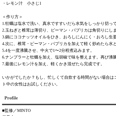
・レモン汁 小さじ1
＜作り方＞
1.牡蠣は塩水で洗い、真水ですすいだら水気をしっかり切っ
2.玉ねぎと椎茸は薄切り、ピーマン・パプリカは角切りにし
3.鍋にココナッツオイルをひき、おろしにんにく・おろし生
4.次に、椎茸・ピーマン・パプリカを加えて軽く炒めたら水
5.4を一度沸騰させ、中火で1〜2分程煮込みます。
6.ナンプラーと牡蠣を加え、塩胡椒で味を整えます。再び沸
7.最後にレモン汁を加え、軽くかき混ぜたら完成です。
いかがでしたか？もし、忙しくて自炊する時間がない場合は
ト中の女性はお試しください。
Profile
■監修／MINTO