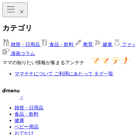
カテゴリ
雑貨・日用品
食品・飲料
教育
健康
ファ
漫画コラム
ママの知りたい情報が集まるアンテナ
ママテナについて
ご利用にあたって
タグ一覧
>
雑貨・日用品
食品・飲料
健康
ベビー用品
おでかけ