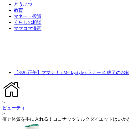
どうぶつ
教育
マネー・投資
くらしの相談
ママコマ漫画
【8/26 正午】ママテナ / Merkystyle / ラナーヌ 終了の
>
ビューティ
>
痩せ体質を手に入れる！ココナッツミルクダイエットはいか