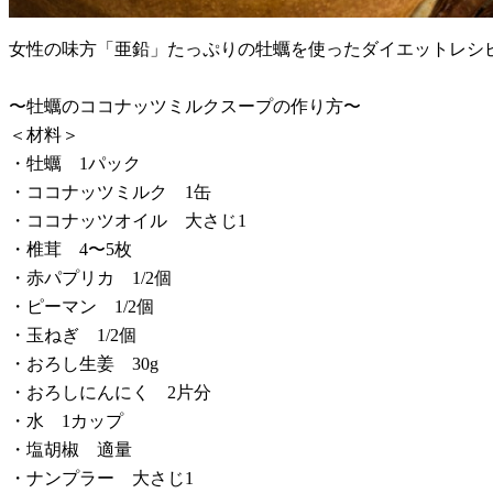
女性の味方「亜鉛」たっぷりの牡蠣を使ったダイエットレシ
〜牡蠣のココナッツミルクスープの作り方〜
＜材料＞
・牡蠣 1パック
・ココナッツミルク 1缶
・ココナッツオイル 大さじ1
・椎茸 4〜5枚
・赤パプリカ 1/2個
・ピーマン 1/2個
・玉ねぎ 1/2個
・おろし生姜 30g
・おろしにんにく 2片分
・水 1カップ
・塩胡椒 適量
・ナンプラー 大さじ1