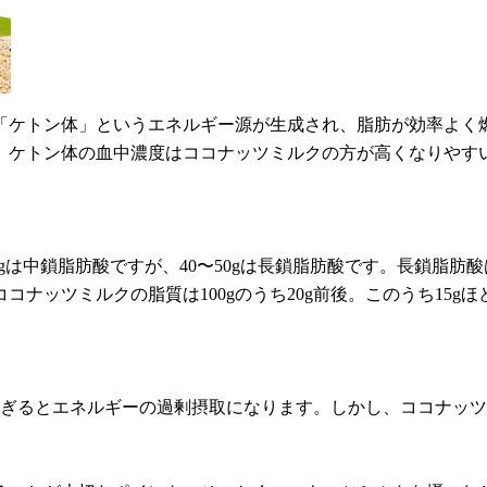
「ケトン体」というエネルギー源が生成され、脂肪が効率よく
、ケトン体の血中濃度はココナッツミルクの方が高くなりやす
〜60gは中鎖脂肪酸ですが、40〜50gは長鎖脂肪酸です。長鎖
ナッツミルクの脂質は100gのうち20g前後。このうち15
過ぎるとエネルギーの過剰摂取になります。しかし、ココナッ