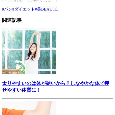
#
パン
#
ダイエット
#
美BEAUTÉ
関連記事
太りやすいのは体が硬いから？しなやかな体で痩
せやすい体質に！