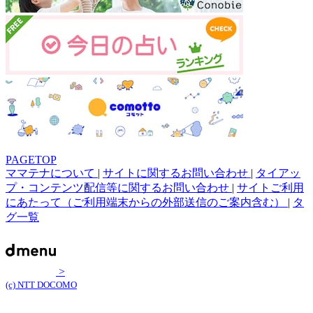
PAGETOP
ママテナについて
|
サイトに関するお問い合わせ
|
タイアッ
プ・コンテンツ配信等に関するお問い合わせ
|
サイトご利用
にあたって（ご利用端末からの外部送信のご案内含む）
|
タ
グ一覧
>
(c) NTT DOCOMO