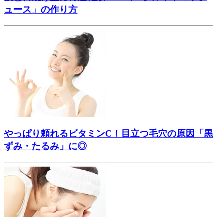
ュース」の作り方
やっぱり頼れるビタミンC！目立つ毛穴の原因「黒
ずみ・たるみ」に◎