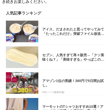
き続きお楽しみください。
人気記事ランキング
アイス、だまされたと思ってやってみて
「たったこれだけ」突破ファイル放送で
大注目！...
セブン、人気すぎて再々販売→「クソ美
味くね？」「美味すぎる」やっぱこのク
オリティ...
アマゾン1位の実績！380円で5日間お試
し。
PR(ハーブ健康本舗)
マーモットのTシャツおすすめ10選！ア