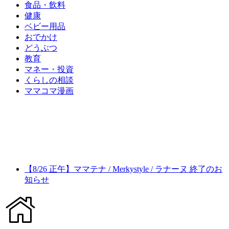
食品・飲料
健康
ベビー用品
おでかけ
どうぶつ
教育
マネー・投資
くらしの相談
ママコマ漫画
【8/26 正午】ママテナ / Merkystyle / ラナーヌ 終了のお
知らせ