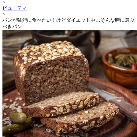
>
ビューティ
>
パンが猛烈に食べたい！けどダイエット中…そんな時に選ぶ
べきパン