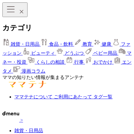
カテゴリ
雑貨・日用品
食品・飲料
教育
健康
ファ
ッション
ビューティ
どうぶつ
ベビー用品
マ
ネー・投資
くらしの相談
行事
おでかけ
エン
タメ
漫画コラム
ママの知りたい情報が集まるアンテナ
ママテナについて
ご利用にあたって
タグ一覧
>
雑貨・日用品