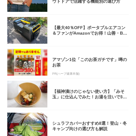
ウトドアで活躍する機能別の選び方
【最大40％OFF】ポータブルエアコン
＆ファンがAmazonでお得！山善・Bo
u...
アマゾン1位「このお茶ガチです」噂の
お茶
PR(ハーブ健康本舗)
【福神漬けのじゃない使い方】「みそ
玉」に仕込んでみた！お湯を注いで30
秒で…朝の...
シュラフカバーおすすめ8選！登山・冬
キャンプ向けの選び方も解説