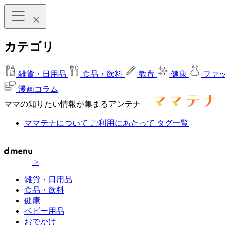
カテゴリ
雑貨・日用品
食品・飲料
教育
健康
ファ
漫画コラム
ママの知りたい情報が集まるアンテナ
ママテナについて
ご利用にあたって
タグ一覧
>
雑貨・日用品
食品・飲料
健康
ベビー用品
おでかけ