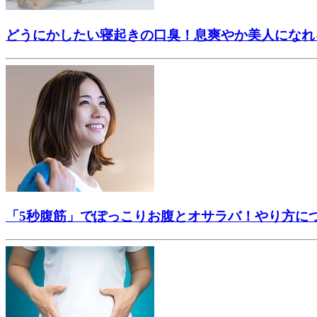
どうにかしたい寝起きの口臭！息爽やか美人になれ
「5秒腹筋」でぽっこりお腹とオサラバ！やり方に