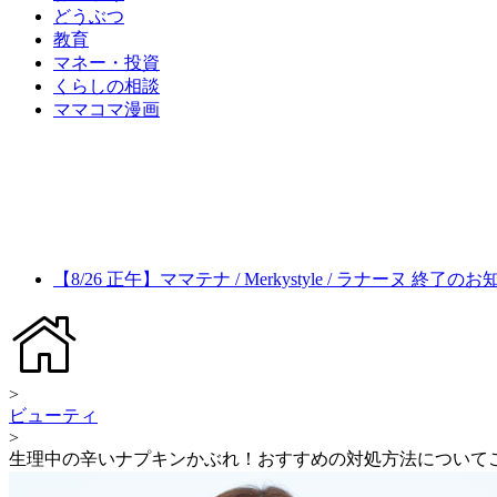
どうぶつ
教育
マネー・投資
くらしの相談
ママコマ漫画
【8/26 正午】ママテナ / Merkystyle / ラナーヌ 終了の
>
ビューティ
>
生理中の辛いナプキンかぶれ！おすすめの対処方法について