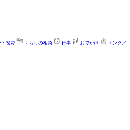
ー・投資
くらしの相談
行事
おでかけ
エンタメ