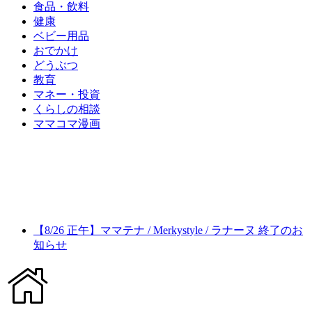
食品・飲料
健康
ベビー用品
おでかけ
どうぶつ
教育
マネー・投資
くらしの相談
ママコマ漫画
【8/26 正午】ママテナ / Merkystyle / ラナーヌ 終了のお
知らせ