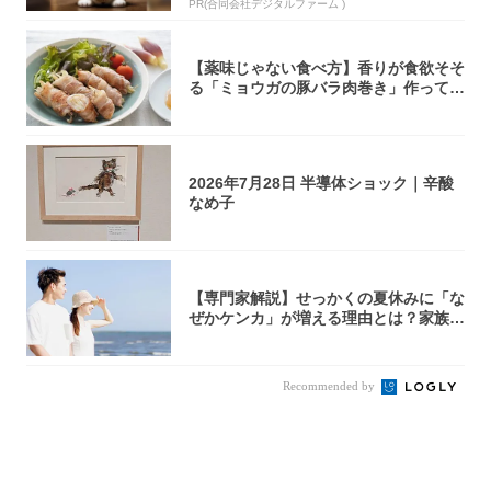
PR(合同会社デジタルファーム )
【薬味じゃない食べ方】香りが食欲そそ
る「ミョウガの豚バラ肉巻き」作ってみ
た！辛み...
2026年7月28日 半導体ショック｜辛酸
なめ子
【専門家解説】せっかくの夏休みに「な
ぜかケンカ」が増える理由とは？家族・
パートナ...
Recommended by