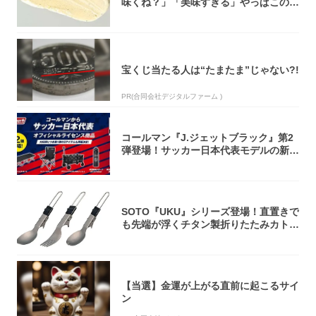
味くね？」「美味すぎる」やっぱこのク
オリティ...
宝くじ当たる人は“たまたま”じゃない?!
PR(合同会社デジタルファーム )
コールマン『J.ジェットブラック』第2
弾登場！サッカー日本代表モデルの新作
5アイ...
SOTO『UKU』シリーズ登場！直置きで
も先端が浮くチタン製折りたたみカトラ
リー
【当選】金運が上がる直前に起こるサイ
ン