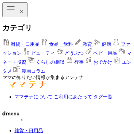
カテゴリ
雑貨・日用品
食品・飲料
教育
健康
ファ
ッション
ビューティ
どうぶつ
ベビー用品
マ
ネー・投資
くらしの相談
行事
おでかけ
エン
タメ
漫画コラム
ママの知りたい情報が集まるアンテナ
ママテナについて
ご利用にあたって
タグ一覧
>
雑貨・日用品