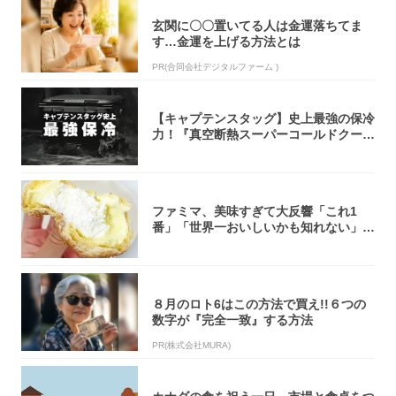
玄関に〇〇置いてる人は金運落ちてま
す…金運を上げる方法とは
PR(合同会社デジタルファーム )
【キャプテンスタッグ】史上最強の保冷
力！『真空断熱スーパーコールドクーラ
ーボック...
ファミマ、美味すぎて大反響「これ1
番」「世界一おいしいかも知れない」
「飲めそう」
８月のロト6はこの方法で買え!!６つの
数字が『完全一致』する方法
PR(株式会社MURA)