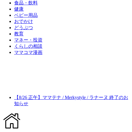
食品・飲料
健康
ベビー用品
おでかけ
どうぶつ
教育
マネー・投資
くらしの相談
ママコマ漫画
【8/26 正午】ママテナ / Merkystyle / ラナーヌ 終了のお
知らせ