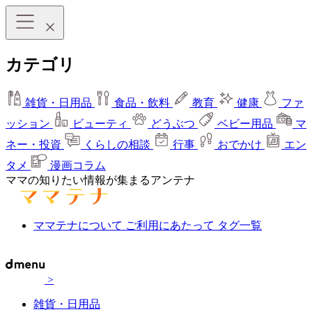
カテゴリ
雑貨・日用品
食品・飲料
教育
健康
ファ
ッション
ビューティ
どうぶつ
ベビー用品
マ
ネー・投資
くらしの相談
行事
おでかけ
エン
タメ
漫画コラム
ママの知りたい情報が集まるアンテナ
ママテナについて
ご利用にあたって
タグ一覧
>
雑貨・日用品