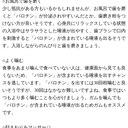
○お風呂で歯を磨く
少し抵抗がある方もいるかもしれませんが、お風呂で歯を磨
くと「パロチン」が分泌されやすいんだとか。歯磨き粉をつ
けない方が良いそうです。心身共にリラックスしている状態
の入浴中はサラサラとした唾液が出やすく、歯ブラシで口内
を刺激すると「パロチン」が含まれている唾液も出るそうで
す。入浴しながらのんびりと歯を磨きましょう。
○よく噛む
食事をあまり噛んで食べていない人は、健康面から見ても良
くないため、「パロチン」が含まれている唾液を出すチャン
スを逃しています。「パロチン」を出すには30回程噛むと良
いそうですが、30回はなかなか難しいですよね。食事ではい
つもより多く噛むことを心がけましょう。ガムを噛んでも
「パロチン」が含まれている唾液が出るためガムもオススメ
です。
○顔まわりをマッサージ