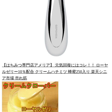
【はちみつ専門店アメリア】 元気回復にはコレ！！ ローヤ
ルゼリー10％配合 クリームハチミツ 蜂蜜250入り 楽天シニ
ア市場 売れ筋