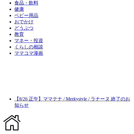
食品・飲料
健康
ベビー用品
おでかけ
どうぶつ
教育
マネー・投資
くらしの相談
ママコマ漫画
【8/26 正午】ママテナ / Merkystyle / ラナーヌ 終了のお
知らせ