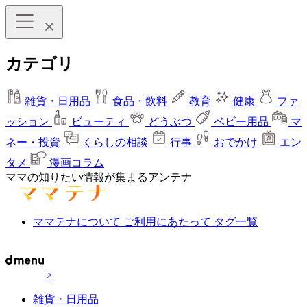
カテゴリ
雑貨・日用品
食品・飲料
教育
健康
ファ
ッション
ビューティ
どうぶつ
ベビー用品
マ
ネー・投資
くらしの相談
行事
おでかけ
エン
タメ
漫画コラム
ママの知りたい情報が集まるアンテナ
ママテナについて
ご利用にあたって
タグ一覧
>
雑貨・日用品