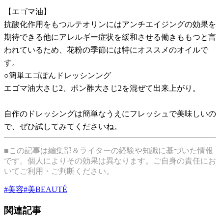
【エゴマ油】
抗酸化作用をもつルテオリンにはアンチエイジングの効果を
期待できる他にアレルギー症状を緩和させる働きももつと言
われているため、花粉の季節には特にオススメのオイルで
す。
○簡単エゴぽんドレッシンング
エゴマ油大さじ2、ポン酢大さじ2を混ぜて出来上がり。
自作のドレッシングは簡単なうえにフレッシュで美味しいの
で、ぜひ試してみてくださいね。
■この記事は編集部＆ライターの経験や知識に基づいた情報
です。個人によりその効果は異なります。ご自身の責任にお
いてご利用・ご判断ください。
#
美容
#
美BEAUTÉ
関連記事