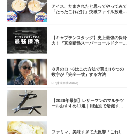
アイス、だまされたと思ってやってみて
「たったこれだけ」突破ファイル放送で
大注目！...
【キャプテンスタッグ】史上最強の保冷
力！『真空断熱スーパーコールドクーラ
ーボック...
８月のロト6はこの方法で買え!!６つの
数字が『完全一致』する方法
PR(株式会社MURA)
【2026年最新】レザーマンのマルチツ
ールおすすめ11選｜用途別で活躍する
モデル...
ファミマ、美味すぎて大反響「これ1