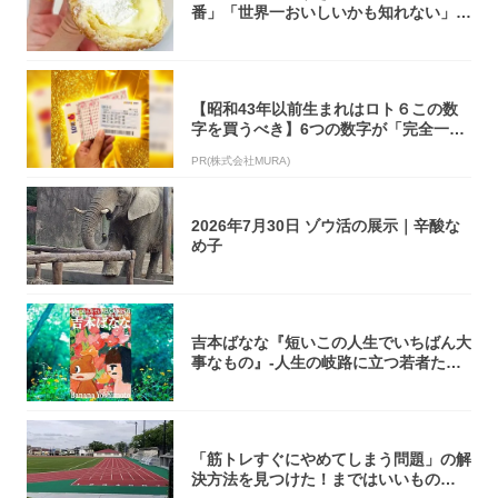
番」「世界一おいしいかも知れない」
「飲めそう」
【昭和43年以前生まれはロト６この数
字を買うべき】6つの数字が「完全一
致」する方...
PR(株式会社MURA)
2026年7月30日 ゾウ活の展示｜辛酸な
め子
吉本ばなな『短いこの人生でいちばん大
事なもの』-人生の岐路に立つ若者たち
を通して...
「筋トレすぐにやめてしまう問題」の解
決方法を見つけた！まではいいもの