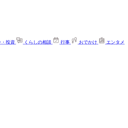
ー・投資
くらしの相談
行事
おでかけ
エンタメ