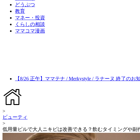
どうぶつ
教育
マネー・投資
くらしの相談
ママコマ漫画
【8/26 正午】ママテナ / Merkystyle / ラナーヌ 終了の
>
ビューティ
>
低用量ピルで大人ニキビは改善できる？飲むタイミングや副