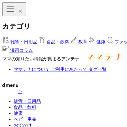
カテゴリ
雑貨・日用品
食品・飲料
教育
健康
ファ
漫画コラム
ママの知りたい情報が集まるアンテナ
ママテナについて
ご利用にあたって
タグ一覧
>
雑貨・日用品
食品・飲料
健康
ベビー用品
おでかけ