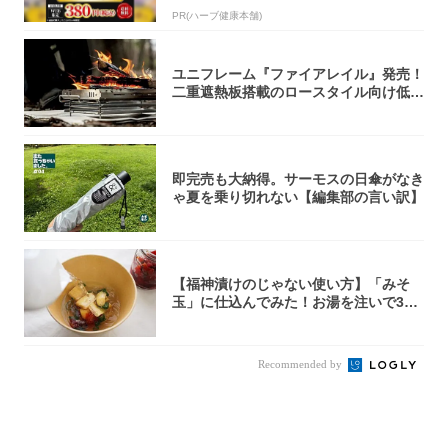
PR(ハーブ健康本舗)
ユニフレーム『ファイアレイル』発売！
二重遮熱板搭載のロースタイル向け低型
焚き火台
即完売も大納得。サーモスの日傘がなき
ゃ夏を乗り切れない【編集部の言い訳】
【福神漬けのじゃない使い方】「みそ
玉」に仕込んでみた！お湯を注いで30
秒で…朝の...
Recommended by