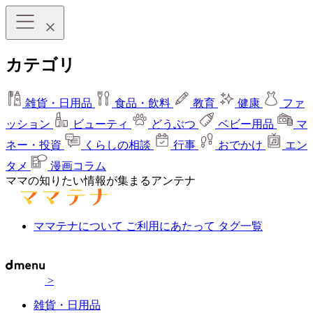
カテゴリ
雑貨・日用品
食品・飲料
教育
健康
ファ
ッション
ビューティ
どうぶつ
ベビー用品
マ
ネー・投資
くらしの相談
行事
おでかけ
エン
タメ
漫画コラム
ママの知りたい情報が集まるアンテナ
ママテナについて
ご利用にあたって
タグ一覧
>
雑貨・日用品