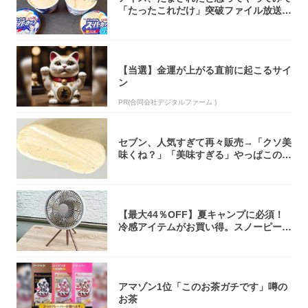
「たったこれだけ」突破ファイル放送で
大注目！...
【当選】金運が上がる直前に起こるサイ
ン
PR(合同会社デジタルファーム )
セブン、人気すぎて再々販売→「クソ美
味くね？」「美味すぎる」やっぱこのク
オリティ...
【最大44％OFF】夏キャンプに必須！
冷感アイテムがお買い得。スノーピー
ク・ロゴ...
アマゾン1位「このお茶ガチです」噂の
お茶