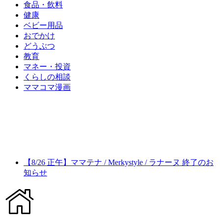
食品・飲料
健康
ベビー用品
おでかけ
どうぶつ
教育
マネー・投資
くらしの相談
ママコマ漫画
【8/26 正午】ママテナ / Merkystyle / ラナーヌ 終了のお
知らせ