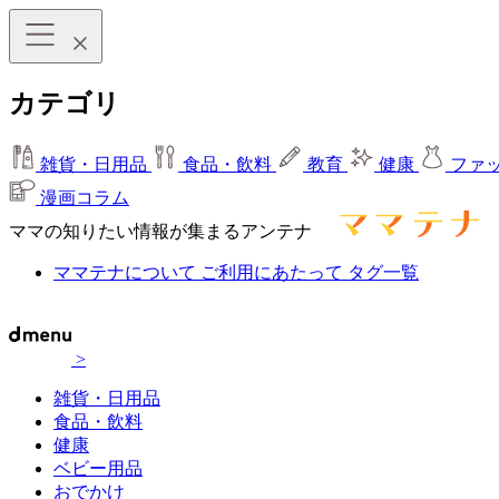
カテゴリ
雑貨・日用品
食品・飲料
教育
健康
ファ
漫画コラム
ママの知りたい情報が集まるアンテナ
ママテナについて
ご利用にあたって
タグ一覧
>
雑貨・日用品
食品・飲料
健康
ベビー用品
おでかけ