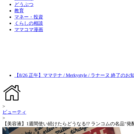
どうぶつ
教育
マネー・投資
くらしの相談
ママコマ漫画
【8/26 正午】ママテナ / Merkystyle / ラナーヌ 終了の
>
ビューティ
>
【美容液】1週間使い続けたらどうなる!? ランコムの名品“発