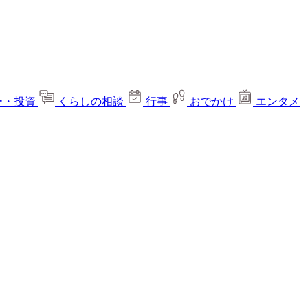
ー・投資
くらしの相談
行事
おでかけ
エンタメ