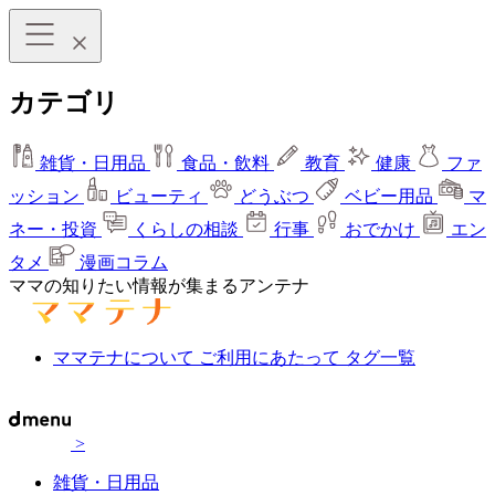
カテゴリ
雑貨・日用品
食品・飲料
教育
健康
ファ
ッション
ビューティ
どうぶつ
ベビー用品
マ
ネー・投資
くらしの相談
行事
おでかけ
エン
タメ
漫画コラム
ママの知りたい情報が集まるアンテナ
ママテナについて
ご利用にあたって
タグ一覧
>
雑貨・日用品