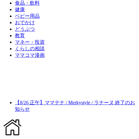
食品・飲料
健康
ベビー用品
おでかけ
どうぶつ
教育
マネー・投資
くらしの相談
ママコマ漫画
【8/26 正午】ママテナ / Merkystyle / ラナーヌ 終了のお
知らせ