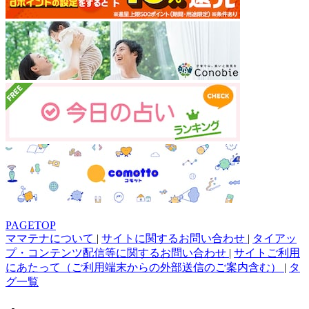
PAGETOP
ママテナについて
|
サイトに関するお問い合わせ
|
タイアッ
プ・コンテンツ配信等に関するお問い合わせ
|
サイトご利用
にあたって（ご利用端末からの外部送信のご案内含む）
|
タ
グ一覧