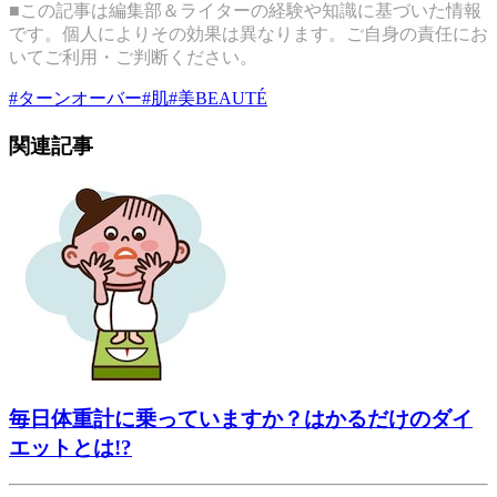
■この記事は編集部＆ライターの経験や知識に基づいた情報
です。個人によりその効果は異なります。ご自身の責任にお
いてご利用・ご判断ください。
#
ターンオーバー
#
肌
#
美BEAUTÉ
関連記事
毎日体重計に乗っていますか？はかるだけのダイ
エットとは!?