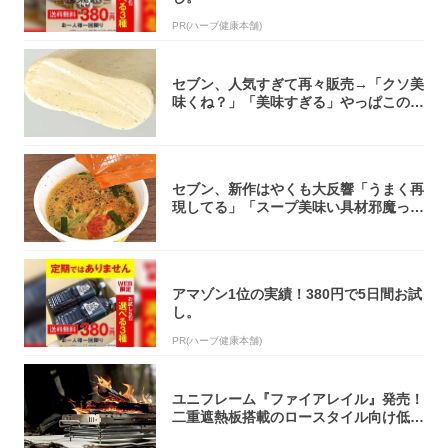
PR(ハーブ健康本舗)
セブン、人気すぎて再々販売→「クソ美
味くね？」「美味すぎる」やっぱこのク
オリティ...
セブン、新作はやくも大反響「うまく再
現してる」「スープ美味い具材邪魔って
くらい美...
アマゾン1位の実績！380円で5日間お試
し。
PR(ハーブ健康本舗)
ユニフレーム『ファイアレイル』発売！
二重遮熱板搭載のロースタイル向け低型
焚き火台