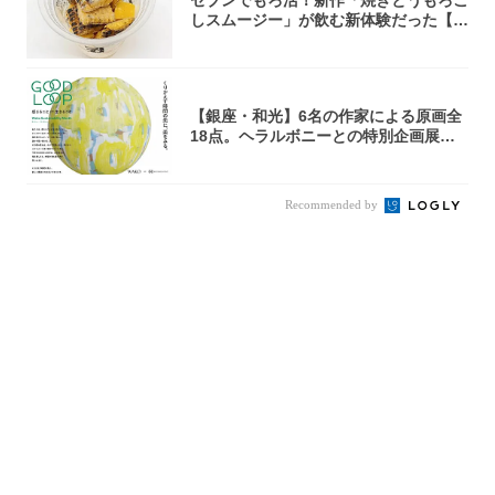
セブンでもろ活！新作「焼きとうもろこ
しスムージー」が飲む新体験だった【東
京の一部...
【銀座・和光】6名の作家による原画全
18点。ヘラルボニーとの特別企画展「G
OOD...
Recommended by