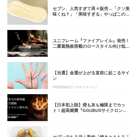
セブン、人気すぎて再々販売→「クソ美
味くね？」「美味すぎる」やっぱこのク
オリティ...
ユニフレーム『ファイアレイル』発売！
二重遮熱板搭載のロースタイル向け低型
焚き火台
【当選】金運が上がる直前に起こるサイ
ン
PR(合同会社デジタルファーム )
【日本初上陸】煙も灰も極限までカッ
ト！超高燃費『GGUBUSサイクロン焚
火台』が...