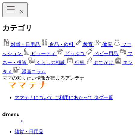
カテゴリ
雑貨・日用品
食品・飲料
教育
健康
ファ
ッション
ビューティ
どうぶつ
ベビー用品
マ
ネー・投資
くらしの相談
行事
おでかけ
エン
タメ
漫画コラム
ママの知りたい情報が集まるアンテナ
ママテナについて
ご利用にあたって
タグ一覧
>
雑貨・日用品