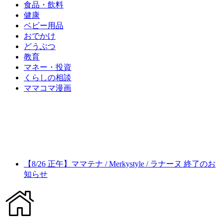
食品・飲料
健康
ベビー用品
おでかけ
どうぶつ
教育
マネー・投資
くらしの相談
ママコマ漫画
【8/26 正午】ママテナ / Merkystyle / ラナーヌ 終了のお
知らせ