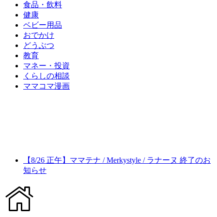
食品・飲料
健康
ベビー用品
おでかけ
どうぶつ
教育
マネー・投資
くらしの相談
ママコマ漫画
【8/26 正午】ママテナ / Merkystyle / ラナーヌ 終了のお
知らせ