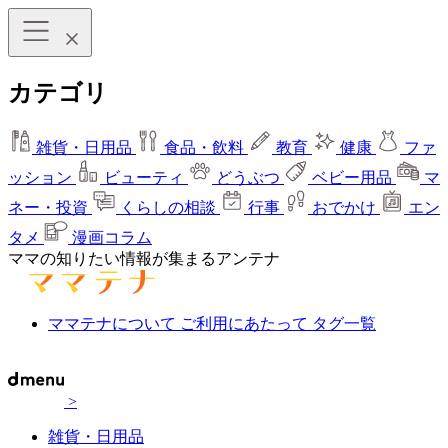
カテゴリ
雑貨・日用品
食品・飲料
教育
健康
ファ
ッション
ビューティ
どうぶつ
ベビー用品
マ
ネー・投資
くらしの相談
行事
おでかけ
エン
タメ
漫画コラム
ママの知りたい情報が集まるアンテナ
ママテナについて
ご利用にあたって
タグ一覧
>
雑貨・日用品