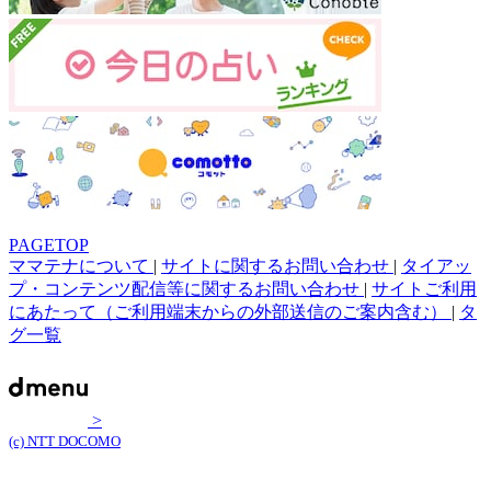
PAGETOP
ママテナについて
|
サイトに関するお問い合わせ
|
タイアッ
プ・コンテンツ配信等に関するお問い合わせ
|
サイトご利用
にあたって（ご利用端末からの外部送信のご案内含む）
|
タ
グ一覧
>
(c) NTT DOCOMO