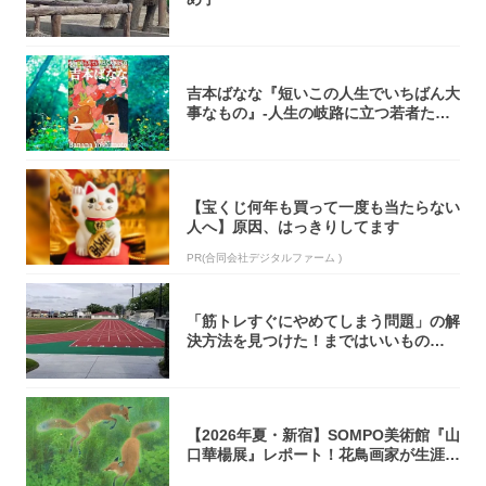
吉本ばなな『短いこの人生でいちばん大
事なもの』-人生の岐路に立つ若者たち
を通して...
【宝くじ何年も買って一度も当たらない
人へ】原因、はっきりしてます
PR(合同会社デジタルファーム )
「筋トレすぐにやめてしまう問題」の解
決方法を見つけた！まではいいもの
の……｜宮田...
【2026年夏・新宿】SOMPO美術館『山
口華楊展』レポート！花鳥画家が生涯描
き...