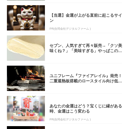
【当選】金運が上がる直前に起こるサイ
ン
PR(合同会社デジタルファーム )
セブン、人気すぎて再々販売→「クソ美
味くね？」「美味すぎる」やっぱこのク
オリティ...
ユニフレーム『ファイアレイル』発売！
二重遮熱板搭載のロースタイル向け低型
焚き火台
あなたの金運はどう？宝くじに縁がある
時、金運はこう変わる
PR(合同会社デジタルファーム )