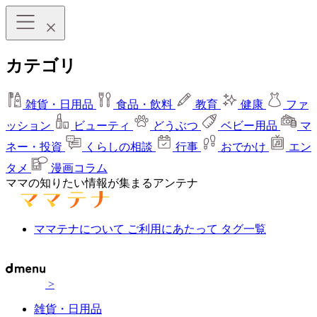
カテゴリ
雑貨・日用品
食品・飲料
教育
健康
ファ
ッション
ビューティ
どうぶつ
ベビー用品
マ
ネー・投資
くらしの相談
行事
おでかけ
エン
タメ
漫画コラム
ママの知りたい情報が集まるアンテナ
ママテナについて
ご利用にあたって
タグ一覧
>
雑貨・日用品