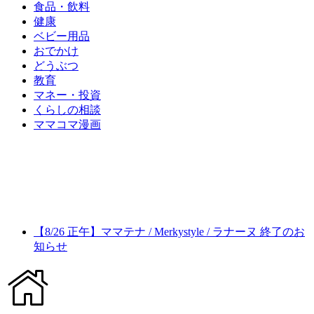
食品・飲料
健康
ベビー用品
おでかけ
どうぶつ
教育
マネー・投資
くらしの相談
ママコマ漫画
【8/26 正午】ママテナ / Merkystyle / ラナーヌ 終了のお
知らせ