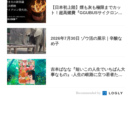
【日本初上陸】煙も灰も極限までカッ
ト！超高燃費『GGUBUSサイクロン焚
火台』が...
2026年7月30日 ゾウ活の展示｜辛酸な
め子
吉本ばなな『短いこの人生でいちばん大
事なもの』-人生の岐路に立つ若者たち
を通して...
Recommended by