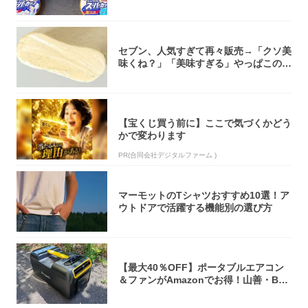
大注目！...
セブン、人気すぎて再々販売→「クソ美
味くね？」「美味すぎる」やっぱこのク
オリティ...
【宝くじ買う前に】ここで気づくかどう
かで変わります
PR(合同会社デジタルファーム )
マーモットのTシャツおすすめ10選！ア
ウトドアで活躍する機能別の選び方
【最大40％OFF】ポータブルエアコン
＆ファンがAmazonでお得！山善・Bo
u...