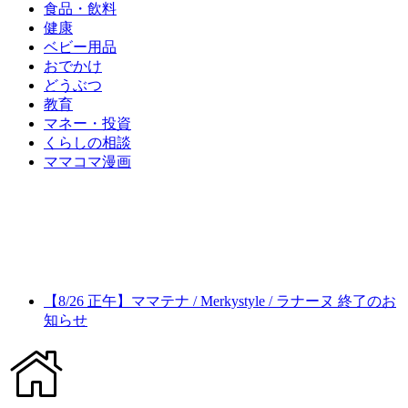
食品・飲料
健康
ベビー用品
おでかけ
どうぶつ
教育
マネー・投資
くらしの相談
ママコマ漫画
【8/26 正午】ママテナ / Merkystyle / ラナーヌ 終了のお
知らせ