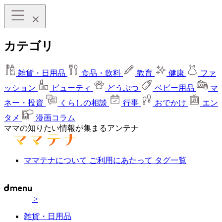
カテゴリ
雑貨・日用品
食品・飲料
教育
健康
ファ
ッション
ビューティ
どうぶつ
ベビー用品
マ
ネー・投資
くらしの相談
行事
おでかけ
エン
タメ
漫画コラム
ママの知りたい情報が集まるアンテナ
ママテナについて
ご利用にあたって
タグ一覧
>
雑貨・日用品