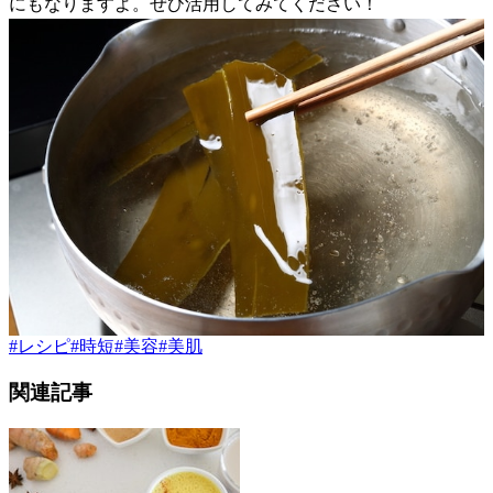
にもなりますよ。ぜひ活用してみてください！
#
レシピ
#
時短
#
美容
#
美肌
関連記事