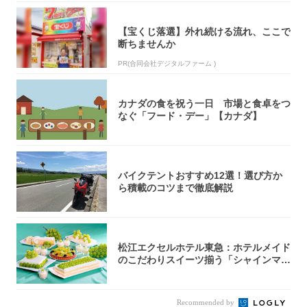
【宝くじ落選】外れ続ける流れ、ここで
断ちませんか
PR(合同会社デジタルファーム )
カナダの食を祝う一日 市場と食卓をつ
なぐ「フード・デー」【カナダ】
バイクテントおすすめ12選！選び方か
ら積載のコツまで徹底解説
松江エクセルホテル東急：ホテルメイド
のこだわりスイーツ揃う「シャインマス
カットの...
Recommended by