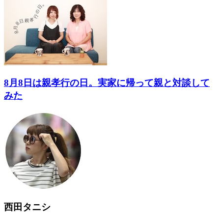
8月8日は親孝行の日。実家に帰って親と対談して
みた
西田タニシ