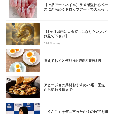
【上品アートネイル】ラメ感溢れるベー
スにきらめくドロップアートで大人っぽ
く！
【1ヶ月以内に大金持ちになりたい人だ
け見て下さい】
PR(Il Sereno)
覚えておくと便利♪ゆで卵の裏技3選
アヒージョの具材おすすめ25選！王道
から変わり種まで
「うんこ」を何回言ったか？の数字を間