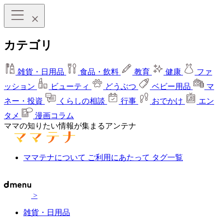
カテゴリ
雑貨・日用品
食品・飲料
教育
健康
ファ
ッション
ビューティ
どうぶつ
ベビー用品
マ
ネー・投資
くらしの相談
行事
おでかけ
エン
タメ
漫画コラム
ママの知りたい情報が集まるアンテナ
ママテナについて
ご利用にあたって
タグ一覧
>
雑貨・日用品