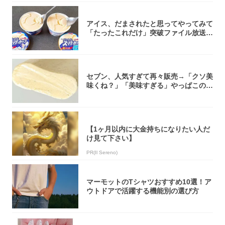
アイス、だまされたと思ってやってみて
「たったこれだけ」突破ファイル放送で
大注目！...
セブン、人気すぎて再々販売→「クソ美
味くね？」「美味すぎる」やっぱこのク
オリティ...
【1ヶ月以内に大金持ちになりたい人だ
け見て下さい】
PR(Il Sereno)
マーモットのTシャツおすすめ10選！ア
ウトドアで活躍する機能別の選び方