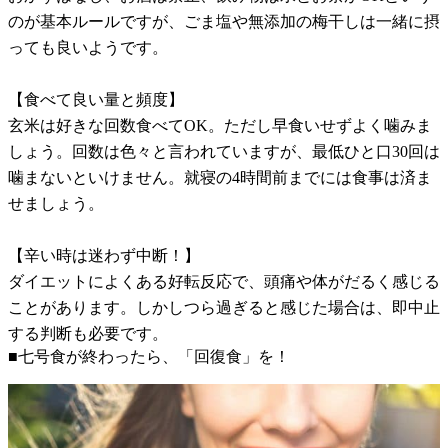
のが基本ルールですが、ごま塩や無添加の梅干しは一緒に摂
っても良いようです。
【食べて良い量と頻度】
玄米は好きな回数食べてOK。ただし早食いせずよく噛みま
しょう。回数は色々と言われていますが、最低ひと口30回は
噛まないといけません。就寝の4時間前までには食事は済ま
せましょう。
【辛い時は迷わず中断！】
ダイエットによくある好転反応で、頭痛や体がだるく感じる
ことがあります。しかしつら過ぎると感じた場合は、即中止
する判断も必要です。
■七号食が終わったら、「回復食」を！