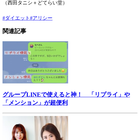
（西田タニシ＋どてらい堂）
#
ダイエット
#
アリシー
関連記事
グループLINEで使えると神！ 「リプライ」や
「メンション」が超便利