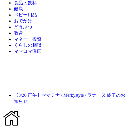
食品・飲料
健康
ベビー用品
おでかけ
どうぶつ
教育
マネー・投資
くらしの相談
ママコマ漫画
【8/26 正午】ママテナ / Merkystyle / ラナーヌ 終了のお
知らせ