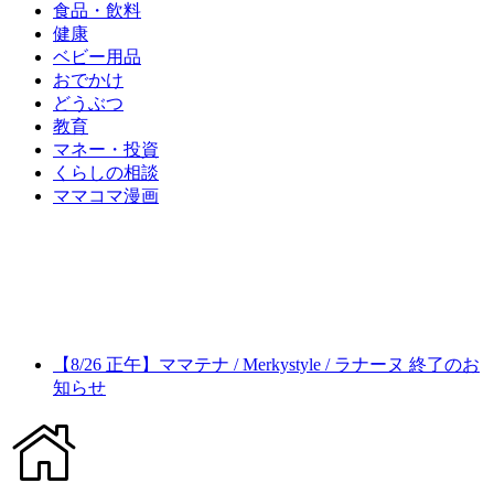
食品・飲料
健康
ベビー用品
おでかけ
どうぶつ
教育
マネー・投資
くらしの相談
ママコマ漫画
【8/26 正午】ママテナ / Merkystyle / ラナーヌ 終了のお
知らせ