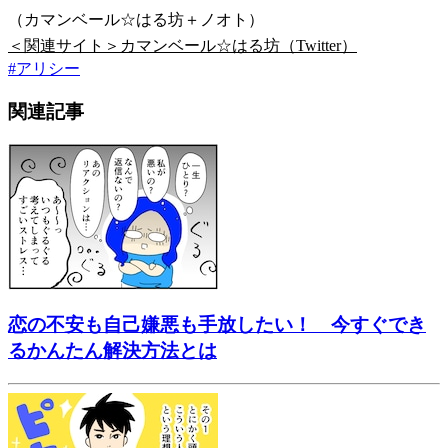
（カマンベール☆はる坊＋ノオト）
＜関連サイト＞カマンベール☆はる坊（Twitter）
#
アリシー
関連記事
恋の不安も自己嫌悪も手放したい！ 今すぐでき
るかんたん解決方法とは