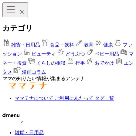
カテゴリ
雑貨・日用品
食品・飲料
教育
健康
ファ
ッション
ビューティ
どうぶつ
ベビー用品
マ
ネー・投資
くらしの相談
行事
おでかけ
エン
タメ
漫画コラム
ママの知りたい情報が集まるアンテナ
ママテナについて
ご利用にあたって
タグ一覧
>
雑貨・日用品