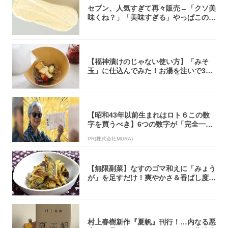
セブン、人気すぎて再々販売→「クソ美
味くね？」「美味すぎる」やっぱこのク
オリティ...
【福神漬けのじゃない使い方】「みそ
玉」に仕込んでみた！お湯を注いで30
秒で…朝の...
【昭和43年以前生まれはロト６この数
字を買うべき】6つの数字が「完全一
致」する方...
PR(株式会社MURA)
【無限副菜】なすのゴマ和えに「みょう
が」を足すだけ！爽やかさ＆香ばし度1
00倍に...
村上春樹新作『夏帆』刊行！…内なる悪