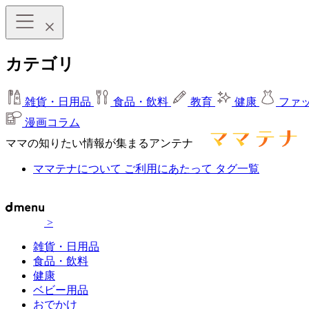
カテゴリ
雑貨・日用品
食品・飲料
教育
健康
ファ
漫画コラム
ママの知りたい情報が集まるアンテナ
ママテナについて
ご利用にあたって
タグ一覧
>
雑貨・日用品
食品・飲料
健康
ベビー用品
おでかけ