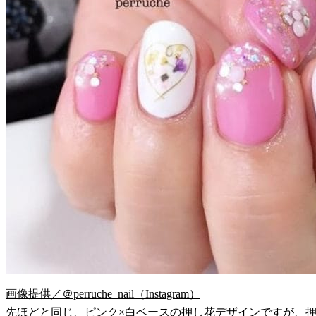
画像提供／＠perruche_nail（Instagram）
先ほどと同じ、ピンク×白ベースの押し花デザインですが、