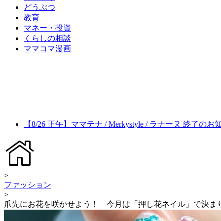
どうぶつ
教育
マネー・投資
くらしの相談
ママコマ漫画
【8/26 正午】ママテナ / Merkystyle / ラナーヌ 終了の
>
ファッション
>
爪先にお花を咲かせよう！ 今月は「押し花ネイル」で決ま