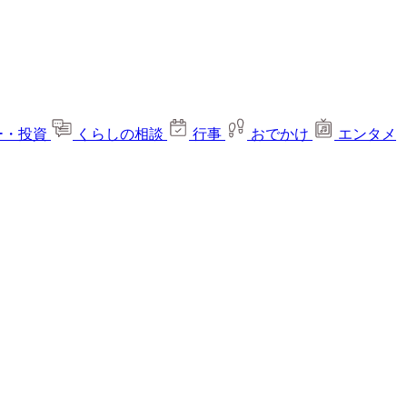
ー・投資
くらしの相談
行事
おでかけ
エンタメ