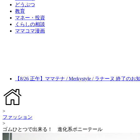
どうぶつ
教育
マネー・投資
くらしの相談
ママコマ漫画
【8/26 正午】ママテナ / Merkystyle / ラナーヌ 終了の
>
ファッション
>
ゴムひとつで出来る！ 進化系ポニーテール