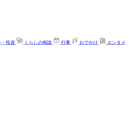
ー・投資
くらしの相談
行事
おでかけ
エンタメ