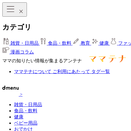
カテゴリ
雑貨・日用品
食品・飲料
教育
健康
ファ
漫画コラム
ママの知りたい情報が集まるアンテナ
ママテナについて
ご利用にあたって
タグ一覧
>
雑貨・日用品
食品・飲料
健康
ベビー用品
おでかけ