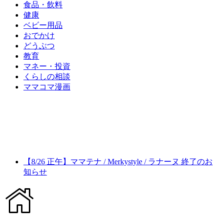
食品・飲料
健康
ベビー用品
おでかけ
どうぶつ
教育
マネー・投資
くらしの相談
ママコマ漫画
【8/26 正午】ママテナ / Merkystyle / ラナーヌ 終了のお
知らせ