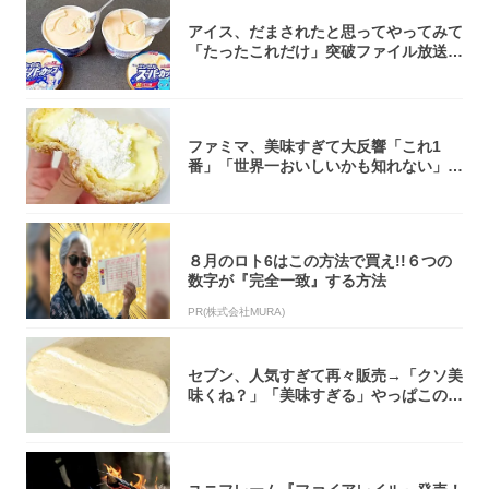
アイス、だまされたと思ってやってみて
「たったこれだけ」突破ファイル放送で
大注目！...
ファミマ、美味すぎて大反響「これ1
番」「世界一おいしいかも知れない」
「飲めそう」
８月のロト6はこの方法で買え!!６つの
数字が『完全一致』する方法
PR(株式会社MURA)
セブン、人気すぎて再々販売→「クソ美
味くね？」「美味すぎる」やっぱこのク
オリティ...