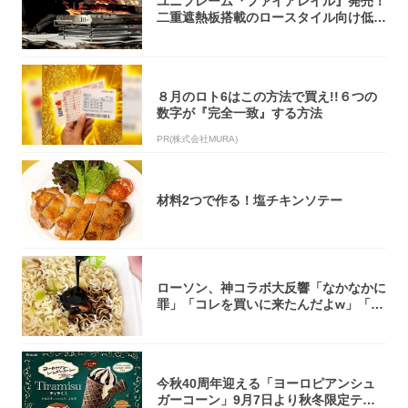
ユニフレーム『ファイアレイル』発売！
二重遮熱板搭載のロースタイル向け低型
焚き火台
８月のロト6はこの方法で買え!!６つの
数字が『完全一致』する方法
PR(株式会社MURA)
材料2つで作る！塩チキンソテー
ローソン、神コラボ大反響「なかなかに
罪」「コレを買いに来たんだよw」「３
件まわっ...
今秋40周年迎える「ヨーロピアンシュ
ガーコーン」9月7日より秋冬限定ティ