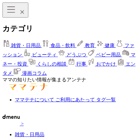
カテゴリ
雑貨・日用品
食品・飲料
教育
健康
ファ
ッション
ビューティ
どうぶつ
ベビー用品
マ
ネー・投資
くらしの相談
行事
おでかけ
エン
タメ
漫画コラム
ママの知りたい情報が集まるアンテナ
ママテナについて
ご利用にあたって
タグ一覧
>
雑貨・日用品