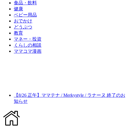
食品・飲料
健康
ベビー用品
おでかけ
どうぶつ
教育
マネー・投資
くらしの相談
ママコマ漫画
【8/26 正午】ママテナ / Merkystyle / ラナーヌ 終了のお
知らせ