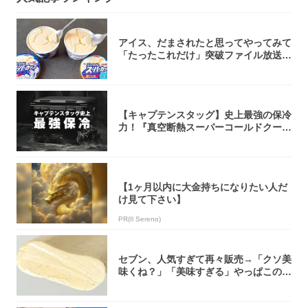
アイス、だまされたと思ってやってみて
「たったこれだけ」突破ファイル放送で
大注目！...
【キャプテンスタッグ】史上最強の保冷
力！『真空断熱スーパーコールドクーラ
ーボック...
【1ヶ月以内に大金持ちになりたい人だ
け見て下さい】
PR(Il Sereno)
セブン、人気すぎて再々販売→「クソ美
味くね？」「美味すぎる」やっぱこのク
オリティ...