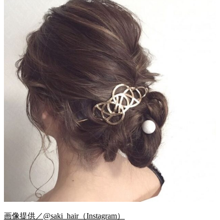
画像提供／@saki_hair（Instagram）