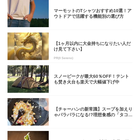
マーモットのTシャツおすすめ10選！ア
ウトドアで活躍する機能別の選び方
【1ヶ月以内に大金持ちになりたい人だ
け見て下さい】
PR(Il Sereno)
スノーピークが最大60％OFF！テント
も焚き火台も楽天で大幅値下げ中
【チャーハンの新常識】スープを加えり
ゃパラパラになる!?理想食感の「タコチ
ャーハ...