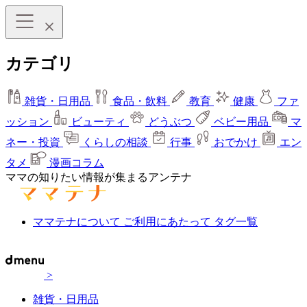
カテゴリ
雑貨・日用品
食品・飲料
教育
健康
ファ
ッション
ビューティ
どうぶつ
ベビー用品
マ
ネー・投資
くらしの相談
行事
おでかけ
エン
タメ
漫画コラム
ママの知りたい情報が集まるアンテナ
ママテナについて
ご利用にあたって
タグ一覧
>
雑貨・日用品