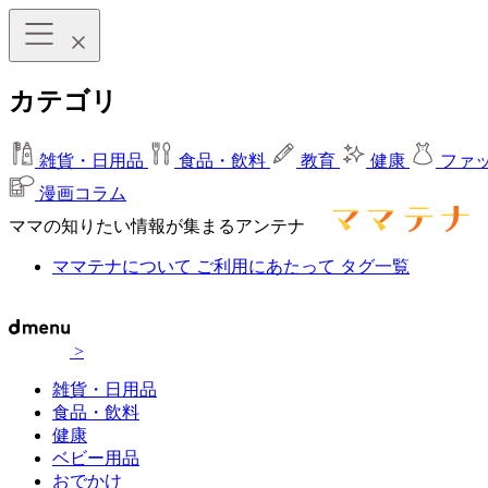
カテゴリ
雑貨・日用品
食品・飲料
教育
健康
ファ
漫画コラム
ママの知りたい情報が集まるアンテナ
ママテナについて
ご利用にあたって
タグ一覧
>
雑貨・日用品
食品・飲料
健康
ベビー用品
おでかけ