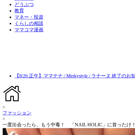
どうぶつ
教育
マネー・投資
くらしの相談
ママコマ漫画
【8/26 正午】ママテナ / Merkystyle / ラナーヌ 終了の
>
ファッション
>
一度出会ったら、もう中毒！ 「NAIL HOLIC」に首ったけ