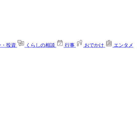
ー・投資
くらしの相談
行事
おでかけ
エンタメ