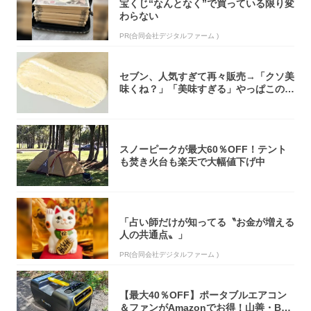
宝くじ“なんとなく”で買っている限り変
わらない
PR(合同会社デジタルファーム )
セブン、人気すぎて再々販売→「クソ美
味くね？」「美味すぎる」やっぱこのク
オリティ...
スノーピークが最大60％OFF！テント
も焚き火台も楽天で大幅値下げ中
「占い師だけが知ってる〝お金が増える
人の共通点〟」
PR(合同会社デジタルファーム )
【最大40％OFF】ポータブルエアコン
＆ファンがAmazonでお得！山善・Bo