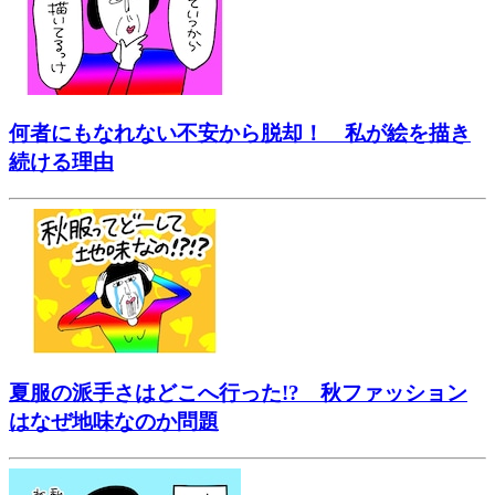
何者にもなれない不安から脱却！ 私が絵を描き
続ける理由
夏服の派手さはどこへ行った!? 秋ファッション
はなぜ地味なのか問題