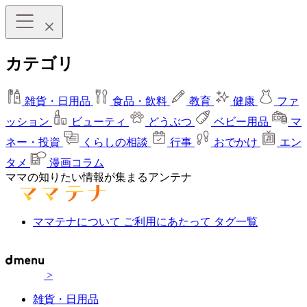
カテゴリ
雑貨・日用品
食品・飲料
教育
健康
ファ
ッション
ビューティ
どうぶつ
ベビー用品
マ
ネー・投資
くらしの相談
行事
おでかけ
エン
タメ
漫画コラム
ママの知りたい情報が集まるアンテナ
ママテナについて
ご利用にあたって
タグ一覧
>
雑貨・日用品