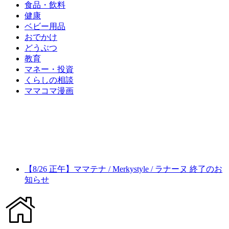
食品・飲料
健康
ベビー用品
おでかけ
どうぶつ
教育
マネー・投資
くらしの相談
ママコマ漫画
【8/26 正午】ママテナ / Merkystyle / ラナーヌ 終了のお
知らせ