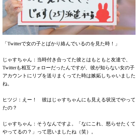
「Twitterで女の子とばかり絡んでいるのを見た時！」
じゃすちゃん：当時付き合ってた彼とはもともと友達で、
Twitterも相互フォローだったんですが、彼が知らない女の子
アカウントにリプを送りまくってた時は嫉妬しちゃいました
ね。
ヒツジ：えー！ 彼はじゃすちゃんにも見える状況でやって
たの？
じゃすちゃん：そうなんですよ。「なにこれ、怒らせたくて
やってるの？」って思いましたね（笑）。