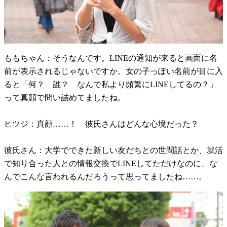
ももちゃん：そうなんです。LINEの通知が来ると画面に名
前が表示されるじゃないですか。女の子っぽい名前が目に入
ると「何？ 誰？ なんで私より頻繁にLINEしてるの？」
って真顔で問い詰めてましたね。
ヒツジ：真顔……！ 彼氏さんはどんな心境だった？
彼氏さん：大学でできた新しい友だちとの世間話とか、就活
で知り合った人との情報交換でLINEしてただけなのに、な
んでこんな言われるんだろうって思ってましたね……。