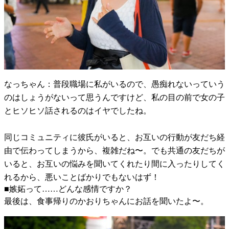
なっちゃん：普段職場に私がいるので、愚痴れないっていう
のはしょうがないって思うんですけど、私の目の前で女の子
とヒソヒソ話されるのはイヤでしたね。
同じコミュニティに彼氏がいると、お互いの行動が友だち経
由で伝わってしまうから、複雑だね〜。でも共通の友だちが
いると、お互いの悩みを聞いてくれたり間に入ったりしてく
れるから、悪いことばかりでもないはず！
■嫉妬って……どんな感情ですか？
最後は、食事帰りのかおりちゃんにお話を聞いたよ〜。