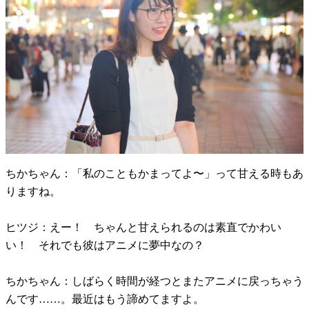
ちかちゃん：「私のこともかまってよ〜」って甘える時もあ
りますね。
ヒツジ：えー！ ちゃんと甘えられるのは素直でかわい
い！ それでも彼はアニメに夢中なの？
ちかちゃん：しばらく時間が経つとまたアニメに戻っちゃう
んです……。最近はもう諦めてますよ。