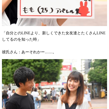
「自分とのLINEより、新しくできた女友達とたくさんLINE
してるのを知った時」
彼氏さん：あーそれかー……。