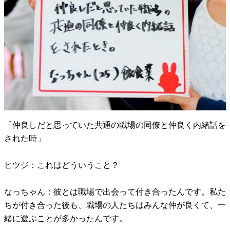
「仲良しだと思っていた共通の職場の同僚と仲良く内緒話を
された時」
ヒツジ：これはどういうこと？
なっちゃん：彼とは職場で出会って付き合ったんです。私た
ちが付き合った後も、職場の人たちはみんな仲が良くて、一
緒に遊ぶことが多かったんです。