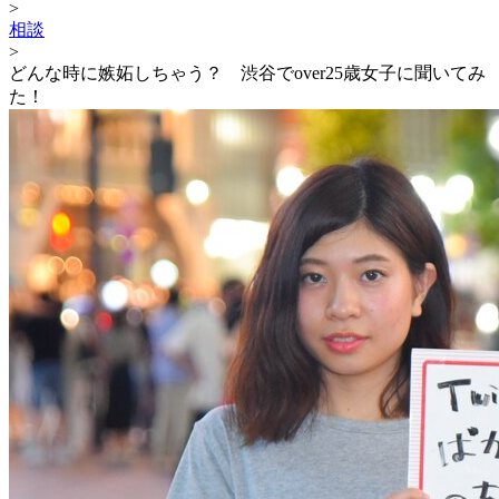
>
相談
>
どんな時に嫉妬しちゃう？ 渋谷でover25歳女子に聞いてみ
た！