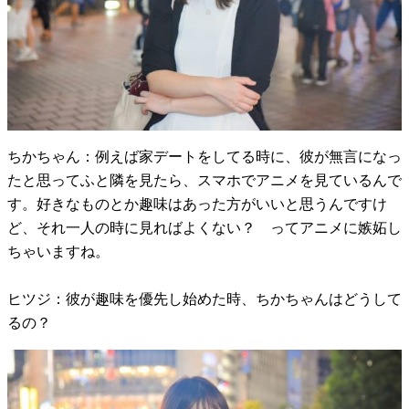
ちかちゃん：例えば家デートをしてる時に、彼が無言になっ
たと思ってふと隣を見たら、スマホでアニメを見ているんで
す。好きなものとか趣味はあった方がいいと思うんですけ
ど、それ一人の時に見ればよくない？ ってアニメに嫉妬し
ちゃいますね。
ヒツジ：彼が趣味を優先し始めた時、ちかちゃんはどうして
るの？