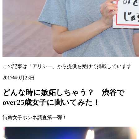
この記事は「アリシー」から提供を受けて掲載しています
2017年9月23日
どんな時に嫉妬しちゃう？ 渋谷で
over25歳女子に聞いてみた！
街角女子ホンネ調査第一弾！