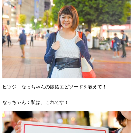
ヒツジ：なっちゃんの嫉妬エピソードを教えて！
なっちゃん：私は、これです！