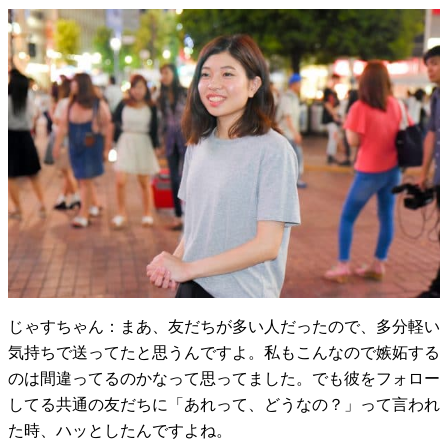
じゃすちゃん：まあ、友だちが多い人だったので、多分軽い
気持ちで送ってたと思うんですよ。私もこんなので嫉妬する
のは間違ってるのかなって思ってました。でも彼をフォロー
してる共通の友だちに「あれって、どうなの？」って言われ
た時、ハッとしたんですよね。